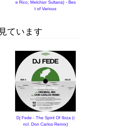
e Rico, Melchior Sultana) - Bes
t of Various
見ています
Dj Fede - The Spirit Of Ibiza (i
ncl. Don Carlos Remix)