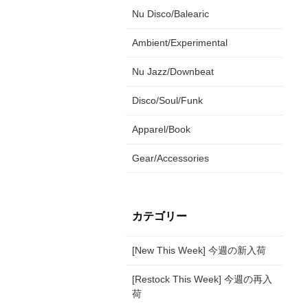
Nu Disco/Balearic
Ambient/Experimental
Nu Jazz/Downbeat
Disco/Soul/Funk
Apparel/Book
Gear/Accessories
カテゴリー
[New This Week] 今週の新入荷
[Restock This Week] 今週の再入
荷