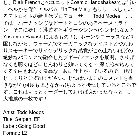
し、Blair FrenchとのユニットCosmic Handshakesでは当レ
ーベルから傑作アルバム『In The Mist』もリリースしてい
るデトロイトの新世代プロデューサー、Todd Modes。ここ
では、パーカッシヴなビートとコシのあるベース・ライ
ン、そこに妖しく浮遊するギターやシンセ(シンセはなんと
Yoshinori Hayashiによるもの！)、ホーンやコーラスなどを
配しながら、ウォームでオーガニックなテイストとやんわ
りスモーキーでサイケデリックな感覚がこの上ないほどの
絶妙なバランスで融合したブギー/ファンクを展開。さりげ
なくも聴くほどにじんわりと効いてくる・ 深く沁み込んで
くる全曲もれなく最高な一枚に仕上がっているので、ぜひ
じっくりとご堪能ください。じつはいまこのコメントを書
きながら(何度も聴きながら)ちょっと後悔しているところで
す、これはもっとオーダーしておけば良かったな～と…。
大推薦の一枚です！
Artist: Todd Modes
Title: Serpent EP
Label: Going Good
Format: 12"