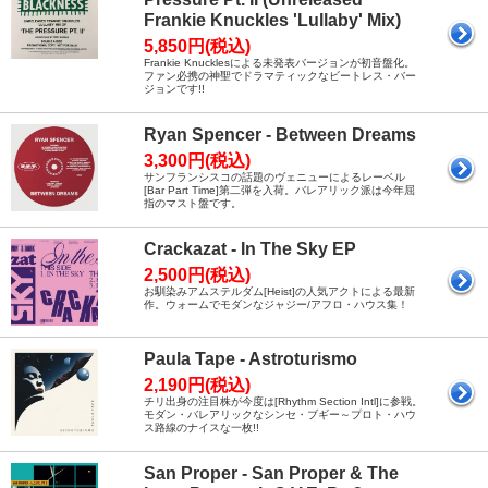
Frankie Knuckles 'Lullaby' Mix)
5,850円(税込)
Frankie Knucklesによる未発表バージョンが初音盤化。
ファン必携の神聖でドラマティックなビートレス・バー
ジョンです!!
Ryan Spencer - Between Dreams
3,300円(税込)
サンフランシスコの話題のヴェニューによるレーベル
[Bar Part Time]第二弾を入荷。バレアリック派は今年屈
指のマスト盤です。
Crackazat - In The Sky EP
2,500円(税込)
お馴染みアムステルダム[Heist]の人気アクトによる最新
作。ウォームでモダンなジャジー/アフロ・ハウス集！
Paula Tape - Astroturismo
2,190円(税込)
チリ出身の注目株が今度は[Rhythm Section Intl]に参戦。
モダン・バレアリックなシンセ・ブギー～プロト・ハウ
ス路線のナイスな一枚!!
San Proper - San Proper & The