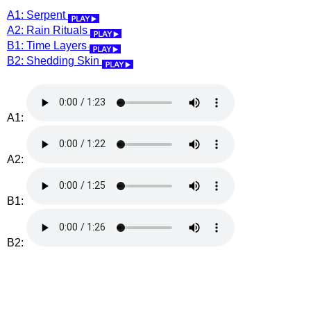
A1: Serpent
A2: Rain Rituals
B1: Time Layers
B2: Shedding Skin
A1:
A2:
B1:
B2: