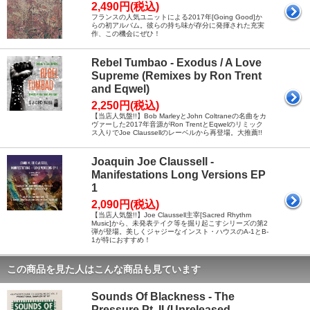
2,490円(税込)
フランスの人気ユニットによる2017年[Going Good]か
らの初アルバム。彼らの持ち味が存分に発揮された充実
作、この機会にぜひ！
Rebel Tumbao - Exodus / A Love
Supreme (Remixes by Ron Trent
and Eqwel)
2,250円(税込)
【当店人気盤!!】Bob MarleyとJohn Coltraneの名曲をカ
ヴァーした2017年音源がRon TrentとEqwelのリミック
ス入りでJoe Claussellのレーベルから再登場。大推薦!!
Joaquin Joe Claussell -
Manifestations Long Versions EP
1
2,090円(税込)
【当店人気盤!!】Joe Claussell主宰[Sacred Rhythm
Music]から、未発表テイク等を掘り起こすシリーズの第2
弾が登場。美しくジャジーなインスト・ハウスのA-1とB-
1が特におすすめ！
この商品を見た人はこんな商品も見ています
Sounds Of Blackness - The
Pressure Pt. II (Unreleased