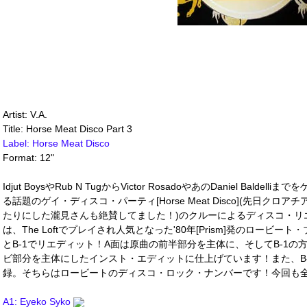
Artist: V.A.
Title: Horse Meat Disco Part 3
Label: Horse Meat Disco
Format: 12"
Idjut BoysやRub N TugからVictor RosadoやあのDaniel Ba
る話題のゲイ・ディスコ・パーティ[Horse Meat Disco](先日ク
たりにした瀧見さんも絶賛してました！)のクルーによるディスコ・リ
は、The Loftでプレイされ人気となった'80年[Prism]発のロービート・ブギ
とB-1でリエディット！A面は原曲の前半部分を主体に、そしてB-1
ビ部分を主体にしたインスト・エディットに仕上げています！また、B-2には
録。そちらはロービートのディスコ・ロック・ナンバーです！今回も全部
A1: Eyeko Syko