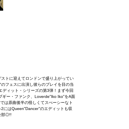
ldelliまでをゲストに迎えてロンドンで盛り上がってい
ロアチアのフェスに出演し彼らのプレイを目の当
エディット・シリーズの第3弾！まず今回
ー・ファンク、Loverde"Iko Iko"をA面
の方では原曲後半の怪しくてスぺーシーなト
Queen"Dancer"のエディットも収
◎!!