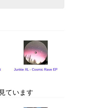
t
Junkie XL - Cosmic Rave EP
見ています