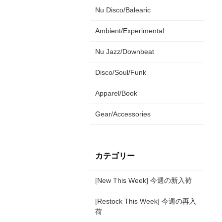
Nu Disco/Balearic
Ambient/Experimental
Nu Jazz/Downbeat
Disco/Soul/Funk
Apparel/Book
Gear/Accessories
カテゴリー
[New This Week] 今週の新入荷
[Restock This Week] 今週の再入
荷