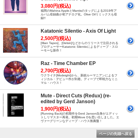
3,080円(税込)
福岡のMahina AppleとMantisのタッグによる2019年ア
ルバム収録曲が初アナログ化。Olive Oilリミックスも収
録!!
Katatonic Silentio - Axis Of Light
2,500円(税込)
[Illian Tapes]、[Delsin]などからのリリースで注目される
プロデューサーKatatonic Silentioによるディープ・スロ
ーモーな新作！
Raz - Time Chamber EP
2,700円(税込)
ウクライナ[Modeight]から、新鋭ルーマニアンによるフ
ィジカル・デビュー作が到着。ディープで即戦力なミニ
マル・ハウス！
Mute - Direct Cuts (Redux) (re-
edited by Gerd Janson)
1,900円(税込)
[Running Back]の初期作をGerd Janson自身がエディッ
トしリマスター再発。初期Move Dを思い出しました。エ
ヴァーグリーンなディープ・ハウス推薦盤！
ページの先頭へ戻る