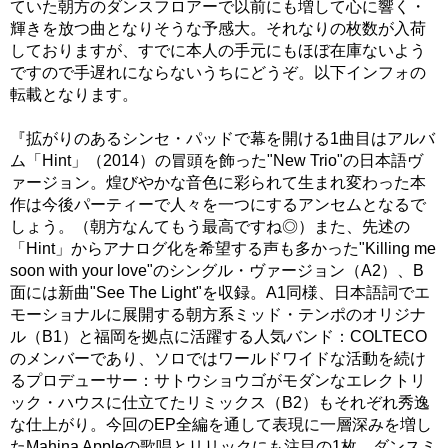
ていた朝方のダンスフロアーで以前にも増して心に響く・
輝きを放つ曲となりそうな予感大。それなりの枚数が入荷
しておりますが、すでに本人の手元にもほぼ在庫ないよう
ですので手遅れにならないうちにどうぞ。以下インフォの
転載となります。
『拡がりのあるシンセ・パッドで幕を開ける1曲目はアルバ
ム「Hint」（2014）の冒頭を飾った"New Trio"の日本語ヴ
ァージョン。煌びやかな音色に彩られて生まれ変わった本
作は今後パーティーで人々を一つにするアンセムとなるで
しょう。（朝方なんてもう最高ですね◎）また、先述の
「Hint」からアナログ化を希望する声も多かった"Killing me
soon with your love"のシングル・ヴァージョン（A2）、B
面には新曲"See The Light"を収録。A1同様、日本語詞でエ
モーショナルに展開する朝方系ミッド・テンポのオリジナ
ル（B1）と福岡を拠点に活躍する人気バンド：COLTECO
のメンバーであり、ソロではワールドワイドな活動を続け
るプロデューサー：サトウショウゴがモダンなエレクトリ
ック・ハウスに仕立てたリミックス（B2）もそれぞれ秀逸
な仕上がり。今回のEP全編を通して表現に一層深みを増し
たMahina Appleの歌唱とリリックにも注目の1枚。ダンスミ