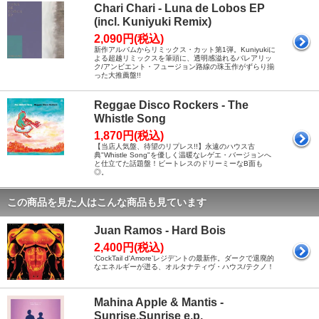
Chari Chari - Luna de Lobos EP
(incl. Kuniyuki Remix)
2,090円(税込)
新作アルバムからリミックス・カット第1弾。Kuniyukiに
よる超越リミックスを筆頭に、透明感溢れるバレアリッ
ク/アンビエント・フュージョン路線の珠玉作がずらり揃
った大推薦盤!!
Reggae Disco Rockers - The
Whistle Song
1,870円(税込)
【当店人気盤、待望のリプレス!!】永遠のハウス古
典"Whistle Song"を優しく温暖なレゲエ・バージョンへ
と仕立てた話題盤！ビートレスのドリーミーなB面も
◎。
この商品を見た人はこんな商品も見ています
Juan Ramos - Hard Bois
2,400円(税込)
'CockTail d'Amore’レジデントの最新作。ダークで退廃的
なエネルギーが迸る、オルタナティヴ・ハウス/テクノ！
Mahina Apple & Mantis -
Sunrise,Sunrise e.p.