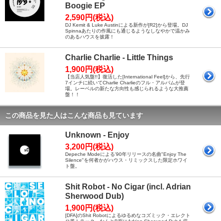
Boogie EP
2,590円(税込)
DJ Kemit & Luke Austinによる新作が[R2]から登場。DJ
Spinnaあたりの作風にも通じるようなしなやかで温かみ
のあるハウスを披露！
Charlie Charlie - Little Things
1,900円(税込)
【当店人気盤!!】復活した[International Feel]から、先行
7インチに続いてCharlie Charlieのフル・アルバムが登
場。レーベルの新たな方向性も感じられるような大推薦
盤！！
この商品を見た人はこんな商品も見ています
Unknown - Enjoy
3,200円(税込)
Depeche Modeによる'90年リリースの名曲"Enjoy The
Silence"を何者かがハウス・リミックスした限定ホワイ
ト盤。
Shit Robot - No Cigar (incl. Adrian
Sherwood Dub)
1,900円(税込)
[DFA]のShit Robotによるゆるめなコズミック・エレクト