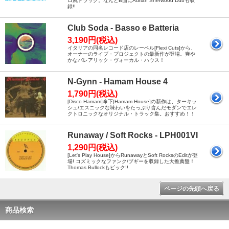
ロ風トラック。なんとB面にAdrian Sherwood Dubも収
録!!
Club Soda - Basso e Batteria
3,190円(税込)
イタリアの同名レコード店のレーベル[Flexi Cuts]から、
オーナーのライブ・プロジェクトの最新作が登場。爽や
かなバレアリック・ヴォーカル・ハウス！
N-Gynn - Hamam House 4
1,790円(税込)
[Disco Hamam]傘下[Hamam House]の新作は、ターキッ
シュ/エスニックな味わいをたっぷり含んだモダンでエレ
クトロニックなオリジナル・トラック集。おすすめ！！
Runaway / Soft Rocks - LPH001VI
1,290円(税込)
[Let's Play House]からRunawayとSoft RocksのEditが登
場! コズミックなファンク/ブギーを収録した大推薦盤！
Thomas Bullockもピック!!
ページの先頭へ戻る
商品検索