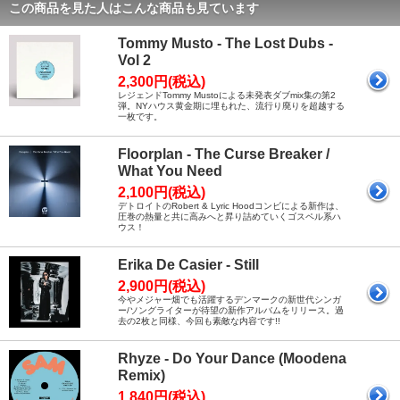
この商品を見た人はこんな商品も見ています
Tommy Musto - The Lost Dubs -
Vol 2
2,300円(税込)
レジェンドTommy Mustoによる未発表ダブmix集の第2
弾。NYハウス黄金期に埋もれた、流行り廃りを超越する
一枚です。
Floorplan - The Curse Breaker /
What You Need
2,100円(税込)
デトロイトのRobert & Lyric Hoodコンビによる新作は、
圧巻の熱量と共に高みへと昇り詰めていくゴスペル系ハ
ウス！
Erika De Casier - Still
2,900円(税込)
今やメジャー畑でも活躍するデンマークの新世代シンガ
ー/ソングライターが待望の新作アルバムをリリース。過
去の2枚と同様、今回も素敵な内容です!!
Rhyze - Do Your Dance (Moodena
Remix)
1,840円(税込)