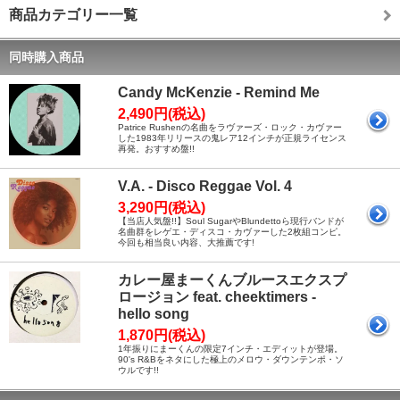
商品カテゴリー一覧
同時購入商品
Candy McKenzie - Remind Me
2,490円(税込)
Patrice Rushenの名曲をラヴァーズ・ロック・カヴァー
した1983年リリースの鬼レア12インチが正規ライセンス
再発。おすすめ盤!!
V.A. - Disco Reggae Vol. 4
3,290円(税込)
【当店人気盤!!】Soul SugarやBlundettoら現行バンドが
名曲群をレゲエ・ディスコ・カヴァーした2枚組コンピ。
今回も相当良い内容、大推薦です!
カレー屋まーくんブルースエクスプ
ロージョン feat. cheektimers -
hello song
1,870円(税込)
1年振りにまーくんの限定7インチ・エディットが登場。
90's R&Bをネタにした極上のメロウ・ダウンテンポ・ソ
ウルです!!