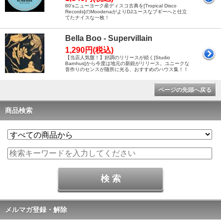
80'sニューヨーク産ディスコ古典を[Tropical Disco
Records]のMoodenaがよりDJユースなブギーへと仕立
てたナイスな一枚！
Bella Boo - Supervillain
1,290円(税込)
【当店人気盤！】好調のリリースが続く[Studio
Barnhus]から今度は地元の新鋭がリリース。ユニークな
音作りのセンスが随所に光る、おすすめのハウス集！！
ページの先頭へ戻る
商品検索
メルマガ登録・解除