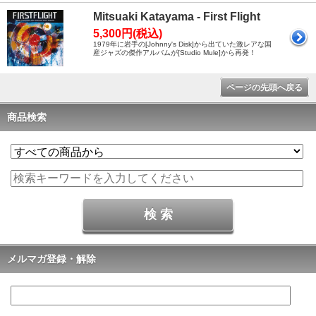
Mitsuaki Katayama - First Flight
5,300円(税込)
1979年に岩手の[Johnny's Disk]から出ていた激レアな国
産ジャズの傑作アルバムが[Studio Mule]から再発！
ページの先頭へ戻る
商品検索
メルマガ登録・解除