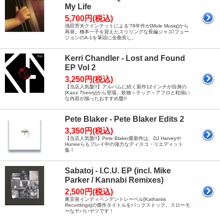
My Life
5,700円(税込)
池田芳夫クインテットによる'78年作が[Mule Musiq]から
再発。橋本一子を迎えたスリリングな長編ジャズ/フュー
ジョンのA-1を筆頭に全曲良し。
Kerri Chandler - Lost and Found
EP Vol 2
3,250円(税込)
【当店人気盤!!】アルバムに続く新作12インチが自身の
[Kaoz Theory]から登場。歌物～テック～アフロと粒揃い
な内容が揃ったおすすめ盤!!
Pete Blaker - Pete Blaker Edits 2
3,350円(税込)
【当店人気盤!!】Pete Blaker最新作は、DJ Harveyや
Huneeらもプレイ中の強力なディスコ・リエディット
集！
Sabatoj - I.C.U. EP (incl. Mike
Parker / Kannabi Remixes)
2,500円(税込)
東京発インディペンデントレーベル[Katharsis
Recordings]の傑作タイトルをバックストック。スローモ
ーなヤバいヤツです！