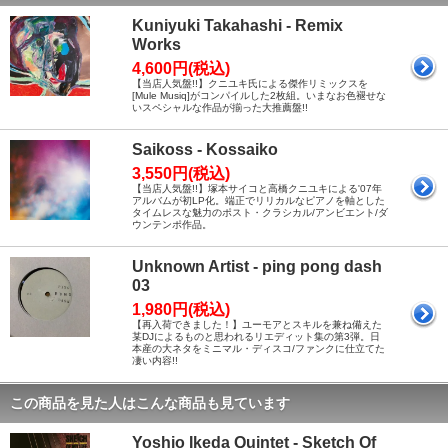
Kuniyuki Takahashi - Remix
Works
4,600円(税込)
【当店人気盤!!】クニユキ氏による傑作リミックスを
[Mule Musiq]がコンパイルした2枚組。いまなお色褪せな
いスペシャルな作品が揃った大推薦盤!!
Saikoss - Kossaiko
3,550円(税込)
【当店人気盤!!】塚本サイコと高橋クニユキによる'07年
アルバムが初LP化。端正でリリカルなピアノを軸とした
タイムレスな魅力のポスト・クラシカル/アンビエント/ダ
ウンテンポ作品。
Unknown Artist - ping pong dash
03
1,980円(税込)
【再入荷できました！】ユーモアとスキルを兼ね備えた
某DJによるものと思われるリエディット集の第3弾。日
本産の大ネタをミニマル・ディスコ/ファンクに仕立てた
凄い内容!!
この商品を見た人はこんな商品も見ています
Yoshio Ikeda Quintet - Sketch Of