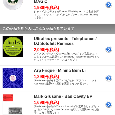
MAGIC
1,980円(税込)
ジャマイカのデュオがGrover Washington Jr.の名曲をデ
ィスコ・レゲエ・スタイルでカヴァー。Steven Stanley
も参加!!
この商品を見た人はこんな商品も見ています
Ultraflex presents - Telephones /
DJ Sotofett Remixes
2,090円(税込)
アイスランド&ノルウェー出身シンセポップ女性デュオ
によるアルバム音源をDJ Sotofett、Telephonesがリミッ
クス！キャッチー・ディスコ・ダブ！
Arp Frique - Minina Bem Li
1,290円(税込)
[Rush Hour]が推す現行トロピカル・アフロ・ユニット
Arp Frique最新作！期待を裏切らない内容です。
Mark Grusane - Bad Cavity EP
1,690円(税込)
[Rush Hour]からの”Dance Intensity”が素晴らしすぎたシ
カゴのベテラン、Mark Grusaneがアムス新興[Heat]に登
場。これも最高です！