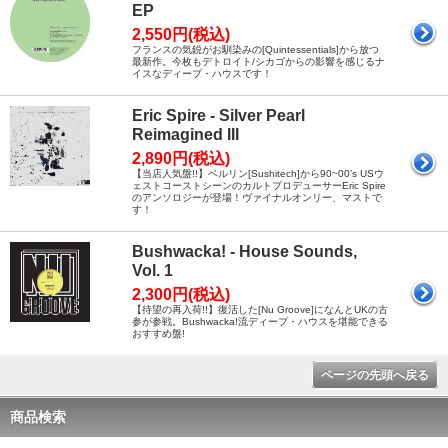
EP
2,550円(税込)
フランスの気鋭がお馴染みの[Quintessentials]から放つ
最新作。今枚もデトロイト/シカゴからの影響を感じるナ
イスなディープ・ハウスです！
Eric Spire - Silver Pearl
Reimagined III
2,890円(税込)
【当店人気盤!!】ベルリン[Sushitech]から90~00’s USウ
ェストコーストシーンのカルトプロデューサーEric Spire
のアンソロジーが登場！ヴァイナルオンリー、マストで
す！
Bushwacka! - House Sounds,
Vol. 1
2,300円(税込)
【待望の再入荷!!】復活した[Nu Groove]になんとUKの古
参が参戦。Bushwacka!流ディープ・ハウスを堪能できる
おすすめ盤!
ページの先頭へ戻る
商品検索