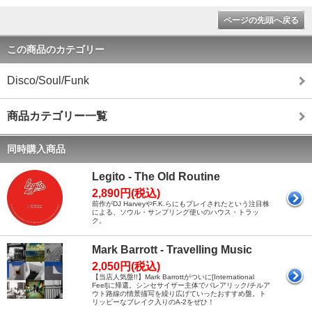
ページの先頭へ戻る
この商品のカテゴリー
Disco/Soul/Funk
商品カテゴリー一覧
同時購入商品
Legito - The Old Routine
2,890円(税込)
前作がDJ HarveyやF.K.らにもプレイされたという注目株
による、ソウル・サンプリング使いのハウス・トラッ
ク。
Mark Barrott - Travelling Music
2,050円(税込)
【当店人気盤!!】Mark Barrottがついに[International
Feel]に帰還。シンセサイザー主体でバレアリック/チルア
ウト路線の情景描写を繰り広げていったおすすめ盤。ト
リッピーなブレイク入りのA-2をぜひ！