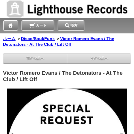
カート
検索
ホーム
＞
Disco/Soul/Funk
＞
Victor Romero Evans / The
Detonators - At The Club / Lift Off
前の商品へ
次の商品へ
Victor Romero Evans / The Detonators - At The
Club / Lift Off