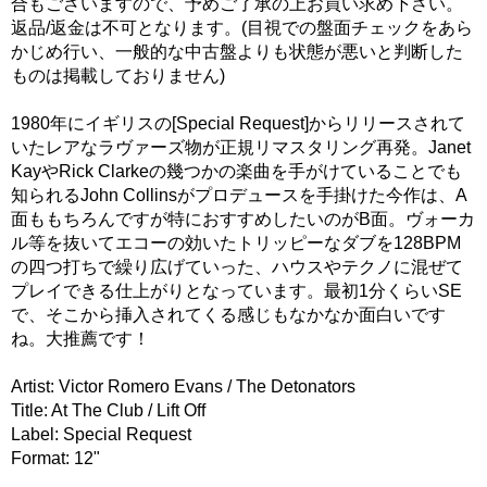
合もございますので、予めご了承の上お買い求め下さい。
返品/返金は不可となります。(目視での盤面チェックをあら
かじめ行い、一般的な中古盤よりも状態が悪いと判断した
ものは掲載しておりません)
1980年にイギリスの[Special Request]からリリースされて
いたレアなラヴァーズ物が正規リマスタリング再発。Janet
KayやRick Clarkeの幾つかの楽曲を手がけていることでも
知られるJohn Collinsがプロデュースを手掛けた今作は、A
面ももちろんですが特におすすめしたいのがB面。ヴォーカ
ル等を抜いてエコーの効いたトリッピーなダブを128BPM
の四つ打ちで繰り広げていった、ハウスやテクノに混ぜて
プレイできる仕上がりとなっています。最初1分くらいSE
で、そこから挿入されてくる感じもなかなか面白いです
ね。大推薦です！
Artist: Victor Romero Evans / The Detonators
Title: At The Club / Lift Off
Label: Special Request
Format: 12"