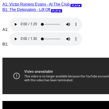
A1: Victor Romero Evans - At The Club
B1: The Detonators - Lift Off
A1:
B1: