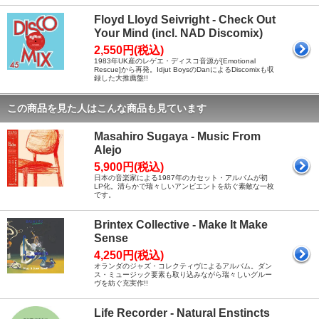
Floyd Lloyd Seivright - Check Out
Your Mind (incl. NAD Discomix)
2,550円(税込)
1983年UK産のレゲエ・ディスコ音源が[Emotional
Rescue]から再発。Idjut BoysのDanによるDiscomixも収
録した大推薦盤!!
この商品を見た人はこんな商品も見ています
Masahiro Sugaya - Music From
Alejo
5,900円(税込)
日本の音楽家による1987年のカセット・アルバムが初
LP化。清らかで瑞々しいアンビエントを紡ぐ素敵な一枚
です。
Brintex Collective - Make It Make
Sense
4,250円(税込)
オランダのジャズ・コレクティヴによるアルバム。ダン
ス・ミュージック要素も取り込みながら瑞々しいグルー
ヴを紡ぐ充実作!!
Life Recorder - Natural Enstincts