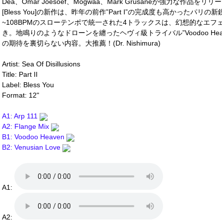
Dea、Omar Joesoef、Mogwaa、Mark Grusaneが強力な作品をリリ
[Bless You]の新作は、昨年の前作”Part I”の完成度も高かったパリの新鋭
~108BPMのスローテンポで統一された4トラックスは、幻想的なエ
き。地鳴りのようなドローンを纏ったヘヴィ級トライバル”Voodoo He
の期待を裏切らない内容。大推薦！(Dr. Nishimura)
Artist: Sea Of Disillusions
Title: Part II
Label: Bless You
Format: 12"
A1: Arp 111
A2: Flange Mix
B1: Voodoo Heaven
B2: Venusian Love
A1:
A2: