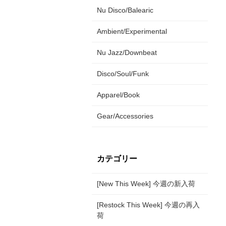
Nu Disco/Balearic
Ambient/Experimental
Nu Jazz/Downbeat
Disco/Soul/Funk
Apparel/Book
Gear/Accessories
カテゴリー
[New This Week] 今週の新入荷
[Restock This Week] 今週の再入
荷