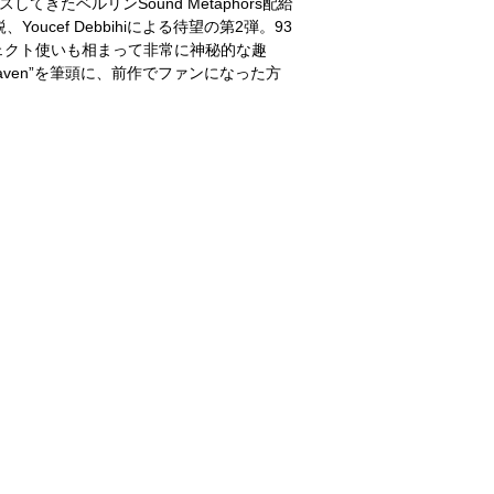
ースしてきたベルリンSound Metaphors配給
、Youcef Debbihiによる待望の第2弾。93
フェクト使いも相まって非常に神秘的な趣
aven”を筆頭に、前作でファンになった方