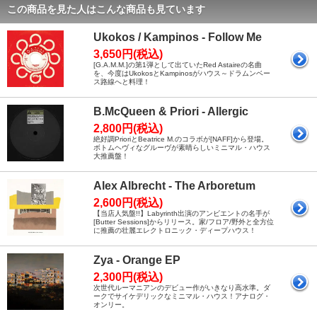
この商品を見た人はこんな商品も見ています
Ukokos / Kampinos - Follow Me
3,650円(税込)
[G.A.M.M.]の第1弾として出ていたRed Astaireの名曲
を、今度はUkokosとKampinosがハウス～ドラムンベー
ス路線へと料理！
B.McQueen & Priori - Allergic
2,800円(税込)
絶好調PrioriとBeatrice M.のコラボが[NAFF]から登場。
ボトムヘヴィなグルーヴが素晴らしいミニマル・ハウス
大推薦盤！
Alex Albrecht - The Arboretum
2,600円(税込)
【当店人気盤!!】Labyrinth出演のアンビエントの名手が
[Butter Sessions]からリリース。家/フロア/野外と全方位
に推薦の壮麗エレクトロニック・ディープハウス！
Zya - Orange EP
2,300円(税込)
次世代ルーマニアンのデビュー作がいきなり高水準。ダ
ークでサイケデリックなミニマル・ハウス！アナログ・
オンリー。