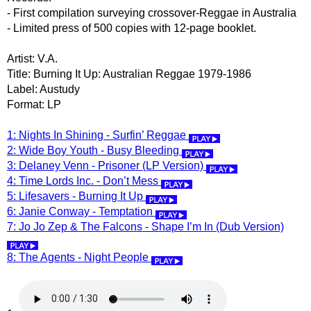
- First compilation surveying crossover-Reggae in Australia
- Limited press of 500 copies with 12-page booklet.
Artist: V.A.
Title: Burning It Up: Australian Reggae 1979-1986
Label: Austudy
Format: LP
1: Nights In Shining - Surfin’ Reggae
2: Wide Boy Youth - Busy Bleeding
3: Delaney Venn - Prisoner (LP Version)
4: Time Lords Inc. - Don’t Mess
5: Lifesavers - Burning It Up
6: Janie Conway - Temptation
7: Jo Jo Zep & The Falcons - Shape I’m In (Dub Version)
8: The Agents - Night People