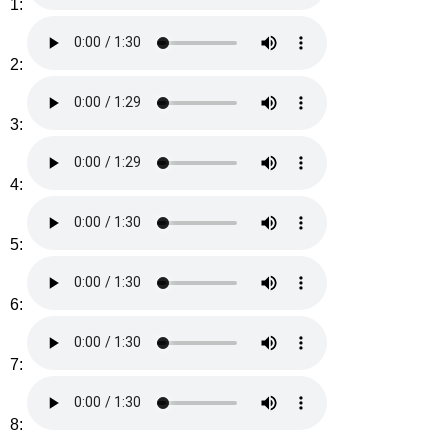
1:
2:
3:
4:
5:
6:
7:
8: