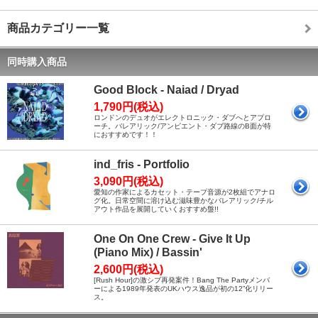
商品カテゴリー一覧
同時購入商品
Good Block - Naiad / Dryad
1,790円(税込)
ロンドンのデュオがエレクトロニック・ダブへとアプロ
ーチ。バレアリック/アンビエント・ダブ路線のB面が特
におすすめです！！
ind_fris - Portfolio
3,090円(税込)
愛知の作家によるカセット・テープ音源が2枚組でアナロ
グ化。日常空間に溶け込む滋味豊かなバレアリック/チル
アウト作品を展開していくおすすめ盤!!
One On One Crew - Give It Up
(Piano Mix) / Bassin'
2,600円(税込)
[Rush Hour]の激シブ再発案件！Bang The Partyメンバ
ーによる1989年発表のUKハウス逸品が初の12”化リリー
ス。