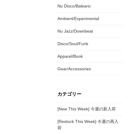
Nu Disco/Balearic
Ambient/Experimental
Nu Jazz/Downbeat
Disco/Soul/Funk
Apparel/Book
Gear/Accessories
カテゴリー
[New This Week] 今週の新入荷
[Restock This Week] 今週の再入
荷