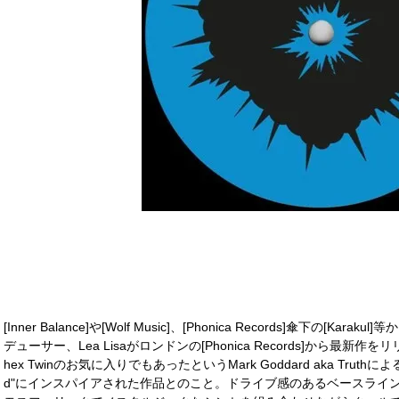
[Inner Balance]や[Wolf Music]、[Phonica Records]傘下の[
デューサー、Lea Lisaがロンドンの[Phonica Records]から最新
hex Twinのお気に入りでもあったというMark Goddard aka Trut
d"にインスパイアされた作品とのこと。ドライブ感のあるベースライ