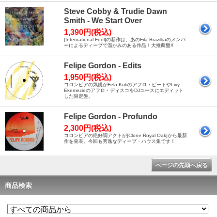
Steve Cobby & Trudie Dawn
Smith - We Start Over
1,390円(税込)
[International Feel]の新作は、あのFila Brazilliaのメンバ
ーによるディープで温かみのある作品！大推薦盤!!
Felipe Gordon - Edits
1,950円(税込)
コロンビアの気鋭がFela Kutiのアフロ・ビートやLivy
Ekemezieのアフロ・ディスコをDJユースにエディット
した限定盤。
Felipe Gordon - Profundo
2,300円(税込)
コロンビアの絶好調アクトが[Clone Royal Oak]から最新
作を発表。今回も秀逸なディープ・ハウス集です！
ページの先頭へ戻る
商品検索