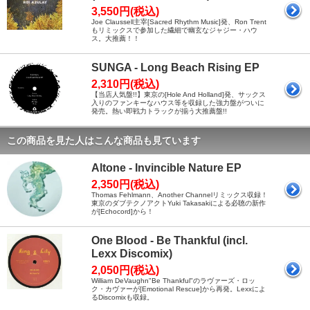
3,550円(税込)
Joe Claussell主宰[Sacred Rhythm Music]発、Ron Trent
もリミックスで参加した繊細で幽玄なジャジー・ハウ
ス。大推薦！！
SUNGA - Long Beach Rising EP
2,310円(税込)
【当店人気盤!!】東京の[Hole And Holland]発、サックス
入りのファンキーなハウス等を収録した強力盤がついに
発売。熱い即戦力トラックが揃う大推薦盤!!
この商品を見た人はこんな商品も見ています
Altone - Invincible Nature EP
2,350円(税込)
Thomas Fehlmann、Another Channelリミックス収録！
東京のダブテクノアクトYuki Takasakiによる必聴の新作
が[Echocord]から！
One Blood - Be Thankful (incl.
Lexx Discomix)
2,050円(税込)
William DeVaughn"Be Thankful"のラヴァーズ・ロッ
ク・カヴァーが[Emotional Rescue]から再発。Lexxによ
るDiscomixも収録。