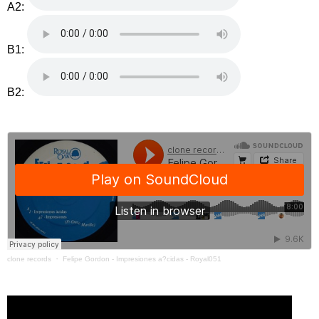
A2:
B1:
B2:
clone records
・
Felipe Gordon - Impresiones a?cidas - Royal051