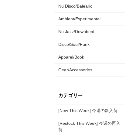
Nu Disco/Balearic
Ambient/Experimental
Nu Jazz/Downbeat
Disco/Soul/Funk
Apparel/Book
Gear/Accessories
カテゴリー
[New This Week] 今週の新入荷
[Restock This Week] 今週の再入
荷