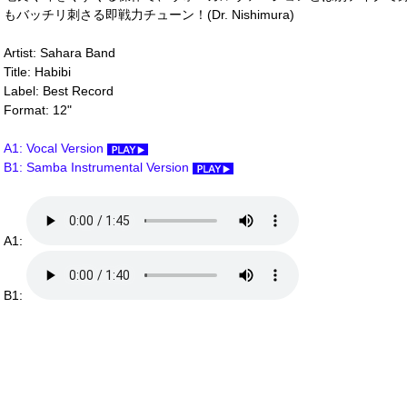
もバッチリ刺さる即戦力チューン！(Dr. Nishimura)
Artist: Sahara Band
Title: Habibi
Label: Best Record
Format: 12"
A1: Vocal Version
B1: Samba Instrumental Version
A1:
B1: