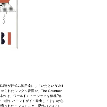
ントDJ達が軒並み御用達にしていたというVall
』としてまとめられたシングル音源や、The Countach
音された本作は、ワールドミュージックを積極的に
ィ(特にハモンドがイイ味出してます)が心
録音されたインスト共々、現代のフロアに