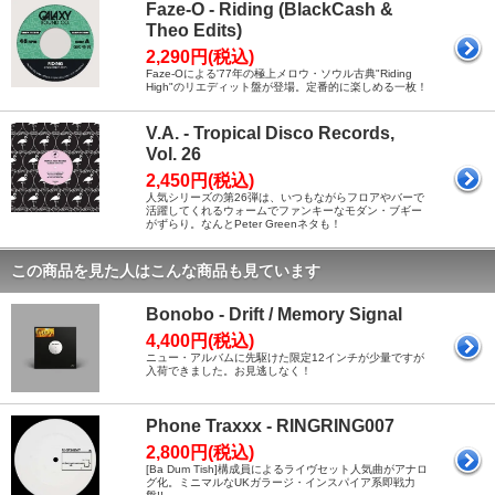
Faze-O - Riding (BlackCash &
Theo Edits)
2,290円(税込)
Faze-Oによる'77年の極上メロウ・ソウル古典"Riding
High"のリエディット盤が登場。定番的に楽しめる一枚！
V.A. - Tropical Disco Records,
Vol. 26
2,450円(税込)
人気シリーズの第26弾は、いつもながらフロアやバーで
活躍してくれるウォームでファンキーなモダン・ブギー
がずらり。なんとPeter Greenネタも！
この商品を見た人はこんな商品も見ています
Bonobo - Drift / Memory Signal
4,400円(税込)
ニュー・アルバムに先駆けた限定12インチが少量ですが
入荷できました。お見逃しなく！
Phone Traxxx - RINGRING007
2,800円(税込)
[Ba Dum Tish]構成員によるライヴセット人気曲がアナロ
グ化。ミニマルなUKガラージ・インスパイア系即戦力