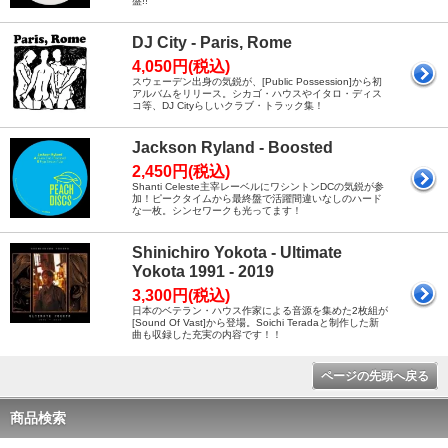
盤!!
DJ City - Paris, Rome
4,050円(税込)
スウェーデン出身の気鋭が、[Public Possession]から初
アルバムをリリース。シカゴ・ハウスやイタロ・ディス
コ等、DJ Cityらしいクラブ・トラック集！
Jackson Ryland - Boosted
2,450円(税込)
Shanti Celeste主宰レーベルにワシントンDCの気鋭が参
加！ピークタイムから最終盤で活躍間違いなしのハード
な一枚。シンセワークも光ってます！
Shinichiro Yokota - Ultimate
Yokota 1991 - 2019
3,300円(税込)
日本のベテラン・ハウス作家による音源を集めた2枚組が
[Sound Of Vast]から登場。Soichi Teradaと制作した新
曲も収録した充実の内容です！！
ページの先頭へ戻る
商品検索