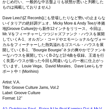
かじめ行い、一般的な中古盤よりも状態が悪いと判断した
ものは掲載しておりません)
Dave Leeの[Z Records]にも登場したりなど勢いの止まらな
いイタリアの絶好調デュオ、Micky More & Andy Teeが本拠
地[Groove Culture]から新作12インチをリリース。今回は、
Mr. Vをフィーチャーしつつジャズファンク・ハウスを展開
していくA-1、オルガン・コードやエモーショナルなヴォー
カルをフィーチャーした熱気溢れるゴスペル・ハウスを展
開していくB-1、"Bourgie Bourgie"ネタの爽やかでファンキ
ーなハウスを展開していくB-2など計4曲を収録。王道を行
く良質ハウスが揃った今回も間違いなしの一枚に仕上がっ
ています。Louie Vega、David Morales、Dave Leeらもサ
ポート中！(Morihiro)
Artist: V.A.
Title: Groove Culture Jams, Vol.2
Label: Groove Culture
Format: 12"
A1: Dutchican Soul - Raise It Up (feat Karmina Dai & Mr V -