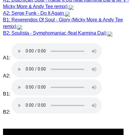
Micky More & Andy Tee remix)
A2: Serge Funk - Do It Again
B1: Reverendos Of Soul - Glory (Micky More & Andy Tee
remix)
B2: Soulista - Symphomaniac (feat Karmina Dai)
A1:
A2:
B1:
B2: