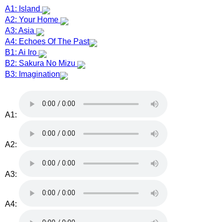
A1: Island
A2: Your Home
A3: Asia
A4: Echoes Of The Past
B1: Ai Iro
B2: Sakura No Mizu
B3: Imagination
A1:
A2:
A3:
A4: