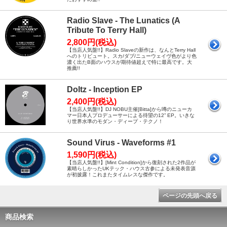
Radio Slave - The Lunatics (A
Tribute To Terry Hall)
2,800円(税込)
【当店人気盤!!】Radio Slaveの新作は、なんとTerry Hall
へのトリビュート。スカ/ダブ/ニューウェイヴ色がより色
濃く出たB面のハウスが期待値超えで特に最高です。大
推薦!!
Doltz - Inception EP
2,400円(税込)
【当店人気盤!!】DJ NOBU主催[Bitta]から噂のニューカ
マー日本人プロデューサーによる待望の12” EP。いきな
り世界水準のモダン・ディープ・テクノ！
Sound Virus - Waveforms #1
1,590円(税込)
【当店人気盤!!】[Mint Condition]から復刻された2作品が
素晴らしかったUKテック・ハウス古参による未発表音源
が初披露！これまたタイムレスな傑作です。
ページの先頭へ戻る
商品検索