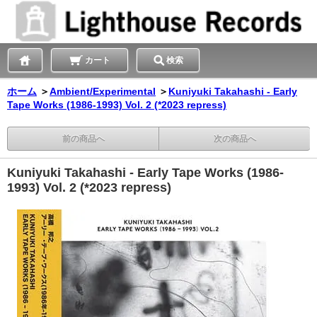
カート
検索
ホーム
＞
Ambient/Experimental
＞
Kuniyuki Takahashi - Early
Tape Works (1986-1993) Vol. 2 (*2023 repress)
前の商品へ
次の商品へ
Kuniyuki Takahashi - Early Tape Works (1986-
1993) Vol. 2 (*2023 repress)