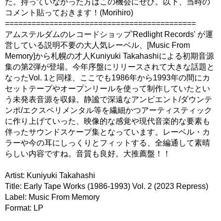
た。持っていなかった方はこの機会にぜひ。以下、当時の
コメント貼っておきます！(Morihiro)
===========================================
アムステルダムのレコードショップ'Redlight Records' が運
営している説明不要の大人気レーベル、[Music From
Memory]から札幌の才人Kuniyuki Takahashiによる初期音源
集の第2弾が登場。今年序盤にリリースされて大きな話題と
なったVol. 1と同様、ここでも1986年から1993年の間にカ
セットテープやオープンリールを使って制作していたとい
う未発表音源を収録。静謐で深遠なアンビエント/ダウンテ
ンポ/エクスペリメンタル等を繊細かつアーティスティック
に作り上げていった、映像的な感覚や現代音楽的な要素も
伴ったサウンドスケープ集となっています。レーベル・カ
ラーや今の耳にしっくりとフィットする、全編通して素晴
らしい内容ですね。音質も良好。大推薦盤！！
Artist: Kuniyuki Takahashi
Title: Early Tape Works (1986-1993) Vol. 2 (2023 Repress)
Label: Music From Memory
Format: LP