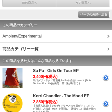
前の商品へ
次の商品へ
ページの先頭へ戻る
この商品のカテゴリー
Ambient/Experimental
商品カテゴリー一覧
この商品を見た人はこんな商品も見ています
Sa Pa - Girls On Tour EP
3,400円(税込)
現行ダブ・テクノ最前線Sa Paが自主レーベル[Dub
Techno For Life]を発足、第1弾が到着です！
Kerri Chandler - The Mood EP
2,850円(税込)
【当店人気盤!!】1998年リリースの名盤がリマスタリン
グ復刻。人気曲 "Rain"を筆頭に、素晴らしい楽曲が揃っ
たおすすめ盤!!