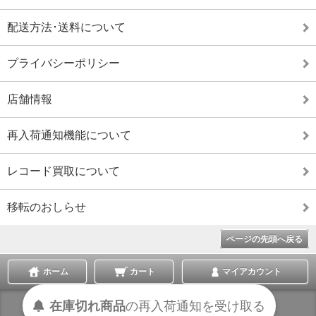
配送方法･送料について
プライバシーポリシー
店舗情報
再入荷通知機能について
レコード買取について
移転のおしらせ
ページの先頭へ戻る
ホーム
カート
マイアカウント
在庫切れ商品
の
再入荷
通知を
受け取る
表示切替 :
スマートフォン
|
PC版