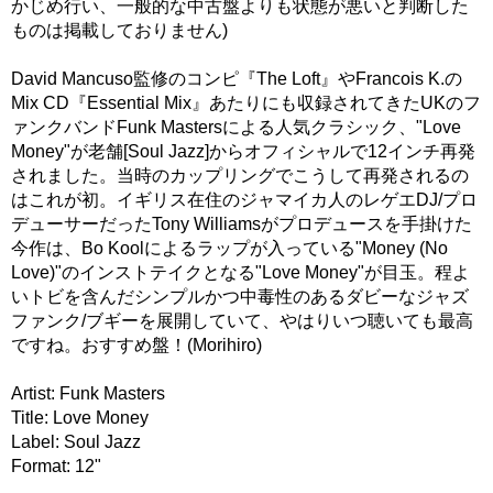
かじめ行い、一般的な中古盤よりも状態が悪いと判断した
ものは掲載しておりません)
David Mancuso監修のコンピ『The Loft』やFrancois K.の
Mix CD『Essential Mix』あたりにも収録されてきたUKのフ
ァンクバンドFunk Mastersによる人気クラシック、"Love
Money"が老舗[Soul Jazz]からオフィシャルで12インチ再発
されました。当時のカップリングでこうして再発されるの
はこれが初。イギリス在住のジャマイカ人のレゲエDJ/プロ
デューサーだったTony Williamsがプロデュースを手掛けた
今作は、Bo Koolによるラップが入っている"Money (No
Love)"のインストテイクとなる"Love Money"が目玉。程よ
いトビを含んだシンプルかつ中毒性のあるダビーなジャズ
ファンク/ブギーを展開していて、やはりいつ聴いても最高
ですね。おすすめ盤！(Morihiro)
Artist: Funk Masters
Title: Love Money
Label: Soul Jazz
Format: 12"