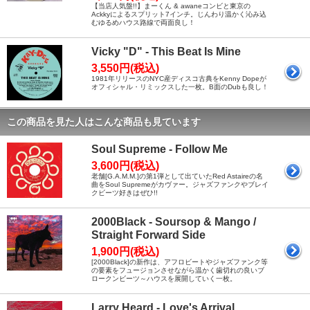
【当店人気盤!!】まーくん & awaneコンビと東京の
Ackkyによるスプリット7インチ。じんわり温かく沁み込
むゆるめハウス路線で両面良し！
Vicky "D" - This Beat Is Mine
3,550円(税込)
1981年リリースのNYC産ディスコ古典をKenny Dopeが
オフィシャル・リミックスした一枚。B面のDubも良し！
この商品を見た人はこんな商品も見ています
Soul Supreme - Follow Me
3,600円(税込)
老舗[G.A.M.M.]の第1弾として出ていたRed Astaireの名
曲をSoul Supremeがカヴァー。ジャズファンクやブレイ
クビーツ好きはぜひ!!
2000Black - Soursop & Mango /
Straight Forward Side
1,900円(税込)
[2000Black]の新作は、アフロビートやジャズファンク等
の要素をフュージョンさせながら温かく歯切れの良いブ
ロークンビーツ～ハウスを展開していく一枚。
Larry Heard - Love's Arrival