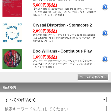
5,600円(税込)
【当店人気盤!!】2001年に[Track Mode]からリリースし
ていた名盤がついに再発。しかも、数曲を加えて3枚組仕
様になっています。大推薦!!
Crystal Distortion - Stormcore 2
2,090円(税込)
発売と同時にソールドアウトしていたSound Metaphors
によるSpiral Tribe主催[Network23]復刻シリーズ6番、待
望の2nd. プレス！
Boo Williams - Continuous Play
1,690円(税込)
アシッディーな音色やスペーシーなコードを交えながら
ミニマルでヒプノティックなディープ・ハウスを展開し
ていくおすすめ盤!!
ページの先頭へ戻る
商品検索