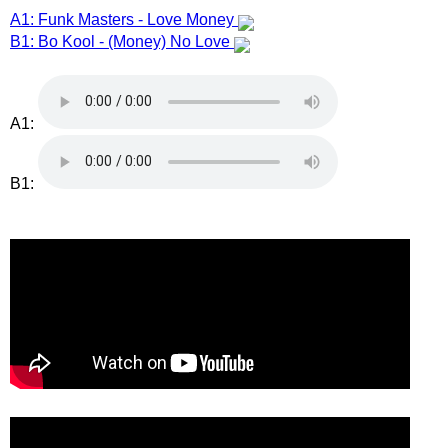
A1: Funk Masters - Love Money
B1: Bo Kool - (Money) No Love
A1:
B1: