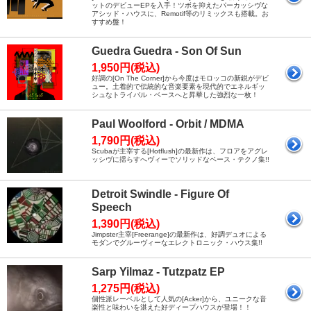
ットのデビューEPを入手！ツボを抑えたパーカッシヴな
アシッド・ハウスに、Remotif等のリミックスも搭載。お
すすめ盤！
Guedra Guedra - Son Of Sun
1,950円(税込)
好調の[On The Corner]から今度はモロッコの新鋭がデビ
ュー。土着的で伝統的な音楽要素を現代的でエネルギッ
シュなトライバル・ベースへと昇華した強烈な一枚！
Paul Woolford - Orbit / MDMA
1,790円(税込)
Scubaが主宰する[Hotflush]の最新作は、フロアをアグレ
ッシヴに揺らすへヴィーでソリッドなベース・テクノ集!!
Detroit Swindle - Figure Of
Speech
1,390円(税込)
Jimpster主宰[Freerange]の最新作は、好調デュオによる
モダンでグルーヴィーなエレクトロニック・ハウス集!!
Sarp Yilmaz - Tutzpatz EP
1,275円(税込)
個性派レーベルとして人気の[Acker]から、ユニークな音
楽性と味わいを湛えた好ディープハウスが登場！！