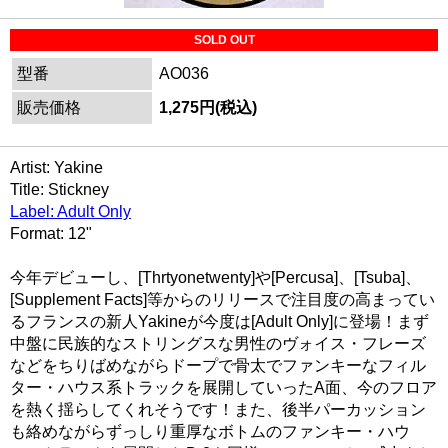
SOLD OUT
型番
AO036
販売価格
1,275円(税込)
Artist: Yakine
Title: Stickney
Label: Adult Only
Format: 12"
今年デビューし、[Thrtyonetwenty]や[Percusa]、[Tsuba]、
[Supplement Facts]等からのリリースで注目度の高まってい
るフランスの新人Yakineが今度は[Adult Only]に登場！まず
中盤に民族的なストリングスな男性のヴォイス・フレーズ
などをちりばめながらドープで骨太でファンキーなフィル
ター・ハウス系トラックを展開していったA面、今のフロア
を熱く揺らしてくれそうです！また、後半パーカッション
も絡めながらずっしり重厚なボトムのファンキー・ハウ