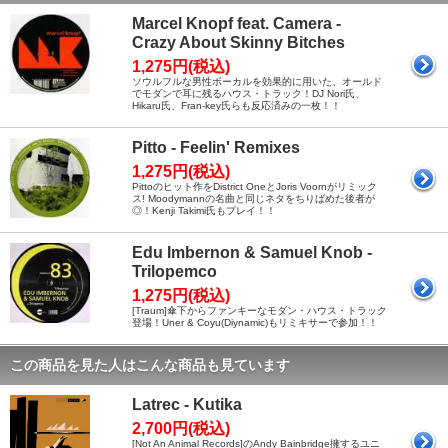
Marcel Knopf feat. Camera -
Crazy About Skinny Bitches
1,275円(税込)
ソウルフルな男性ボーカルを効果的に用いた、オールド
でモダンで耳に残るハウス・トラック！DJ Nori氏、
Hikaru氏、Fran-key氏らも反応済みの一枚！！
Pitto - Feelin' Remixes
1,275円(税込)
Pittoのヒット作をDistrict OneとJoris Voornがリミック
ス! Moodymannの名曲と同じネタをちりばめた後者が
◎！Kenji Takimi氏もプレイ！！
Edu Imbernon & Samuel Knob -
Trilopemco
1,275円(税込)
[Traum]傘下からファンキーなモダン・ハウス・トラック
登場！Uner & Coyu(Diynamic)もリミキサーで参加！！
この商品を見た人はこんな商品も見ています
Latrec - Kutika
2,700円(税込)
[Not An Animal Records]のAndy Bainbridge擁するユニ