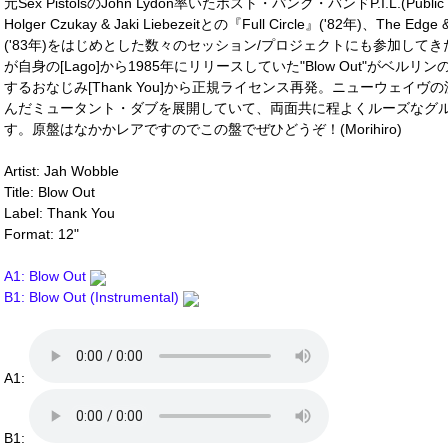
元Sex PistolsのJohn Lydon率いたポスト・パンク・バンドP.I.L.(Publ
Holger Czukay & Jaki Liebezeitとの『Full Circle』('82年)、The Ed
('83年)をはじめとした数々のセッション/プロジェクトにも参加してきたU
が自身の[Lago]から1985年にリリースしていた"Blow Out"がベルリンの
するおなじみ[Thank You]から正規ライセンス再発。ニューウェイ
んだミュータント・ダブを展開していて、両面共に程よくルーズなグ
す。原盤はなかかレアですのでこの盤でぜひどうぞ！(Morihiro)
Artist: Jah Wobble
Title: Blow Out
Label: Thank You
Format: 12"
A1: Blow Out
B1: Blow Out (Instrumental)
A1:
B1: