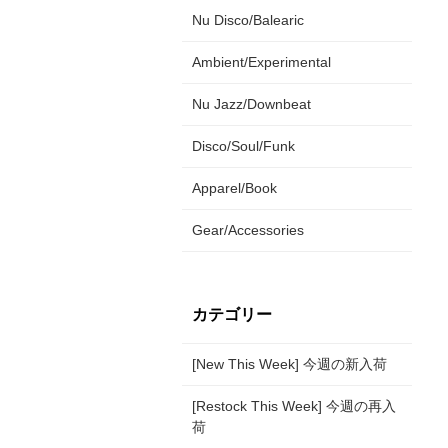
Nu Disco/Balearic
Ambient/Experimental
Nu Jazz/Downbeat
Disco/Soul/Funk
Apparel/Book
Gear/Accessories
カテゴリー
[New This Week] 今週の新入荷
[Restock This Week] 今週の再入
荷