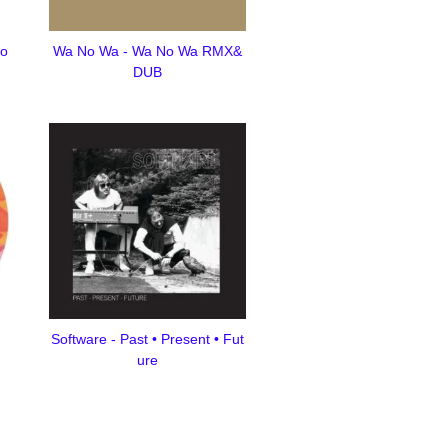
Lo
Wa No Wa - Wa No Wa RMX&
DUB
Software - Past • Present • Fut
ure