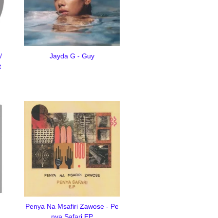
/
Jayda G - Guy
t
Penya Na Msafiri Zawose - Pe
nya Safari EP