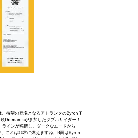
]第5弾は、待望の登場となるアトランタのByron T
インの新鋭Deenamicが参加したダブルサイダー！
セ・ラインが煽情し、ダークなムードから一
これは非常に燃えますね。B面はByron