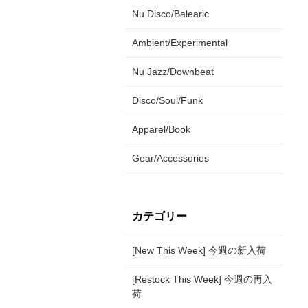
Nu Disco/Balearic
Ambient/Experimental
Nu Jazz/Downbeat
Disco/Soul/Funk
Apparel/Book
Gear/Accessories
カテゴリー
[New This Week] 今週の新入荷
[Restock This Week] 今週の再入
荷