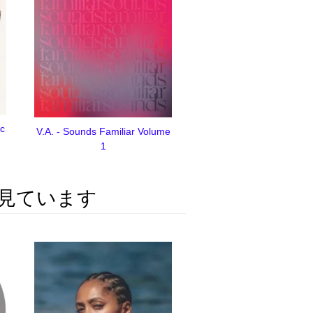
xc
V.A. - Sounds Familiar Volume
1
見ています