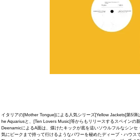
イタリアの[Mother Tongue]による人気シリーズ[Yellow Jackets
he Aquariusと、[Ten Lovers Music]等からもリリースするスペ
DeenamicによるA面は、煤けたキックが底を這いソウルフルなシン
気にピークまで持って行けるようなパワーを秘めたディープ・ハウスで、