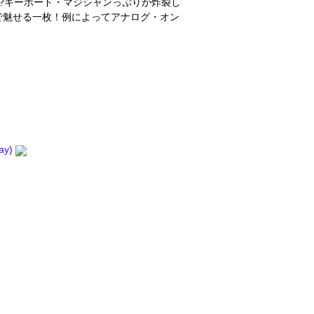
の??キーボード・マジシャンっぷりが炸裂し
で魅せる一枚！例によってアナログ・オン
Jay)