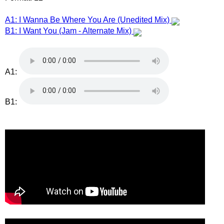
A1: I Wanna Be Where You Are (Unedited Mix)
B1: I Want You (Jam - Alternate Mix)
A1:
B1: