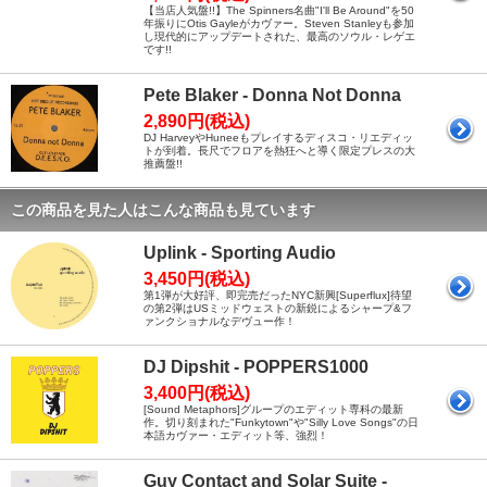
【当店人気盤!!】The Spinners名曲"I'll Be Around"を50
年振りにOtis Gayleがカヴァー。Steven Stanleyも参加
し現代的にアップデートされた、最高のソウル・レゲエ
です!!
Pete Blaker - Donna Not Donna
2,890円(税込)
DJ HarveyやHuneeもプレイするディスコ・リエディッ
トが到着。長尺でフロアを熱狂へと導く限定プレスの大
推薦盤!!
この商品を見た人はこんな商品も見ています
Uplink - Sporting Audio
3,450円(税込)
第1弾が大好評、即完売だったNYC新興[Superflux]待望
の第2弾はUSミッドウェストの新鋭によるシャープ&フ
ァンクショナルなデヴュー作！
DJ Dipshit - POPPERS1000
3,400円(税込)
[Sound Metaphors]グループのエディット専科の最新
作。切り刻まれた"Funkytown"や"Silly Love Songs"の日
本語カヴァー・エディット等、強烈！
Guy Contact and Solar Suite -