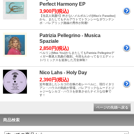
Perfect Harmony EP
3,900円(税込)
【当店人気盤!!】外さないメルボルンの[Wax'o Paradiso]
から、またしてもチルアウトでトランシーなダウンテン
ポ・バレアリック路線の秀作が到着!
Patrizia Pellegrino - Musica
Spaziale
2,850円(税込)
ベルリン[Miss You]からまたしてもPatrizia Pellegrinoデ
ィガー垂涎人気曲の復刻。今回もわかってるリエディッ
ト/リミックスを追加した万全体制！
Nico Lahs - Holy Day
2,390円(税込)
近年復活したシカゴの古株の名レーベルに、現行イタリ
アン・ハウスの気鋭が登場。バレアリックなムードとジ
ャジーなシカゴ・ハウスを折衷させたナイスな仕事で
す！
ページの先頭へ戻る
商品検索