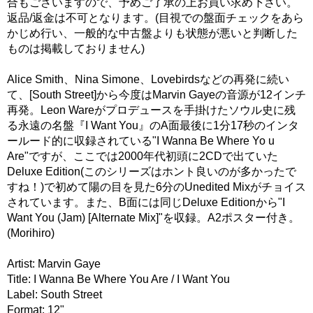
合もございますので、予めご了承の上お買い求め下さい。
返品/返金は不可となります。(目視での盤面チェックをあら
かじめ行い、一般的な中古盤よりも状態が悪いと判断した
ものは掲載しておりません)
Alice Smith、Nina Simone、Lovebirdsなどの再発に続い
て、[South Street]から今度はMarvin Gayeの音源が12インチ
再発。Leon Wareがプロデュースを手掛けたソウル史に残
る永遠の名盤『I Want You』のA面最後に1分17秒のインタ
ールード的に収録されている"I Wanna Be Where Yo u
Are"ですが、ここでは2000年代初頭に2CDで出ていた
Deluxe Edition(このシリーズはホント良いのが多かったで
すね！)で初めて陽の目を見た6分のUnedited Mixがチョイス
されています。また、B面には同じDeluxe Editionから"I
Want You (Jam) [Alternate Mix]"を収録。A2ポスター付き。
(Morihiro)
Artist: Marvin Gaye
Title: I Wanna Be Where You Are / I Want You
Label: South Street
Format: 12"