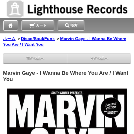
カート
検索
ホーム
＞
Disco/Soul/Funk
＞
Marvin Gaye - I Wanna Be Where
You Are / I Want You
前の商品へ
次の商品へ
Marvin Gaye - I Wanna Be Where You Are / I Want
You