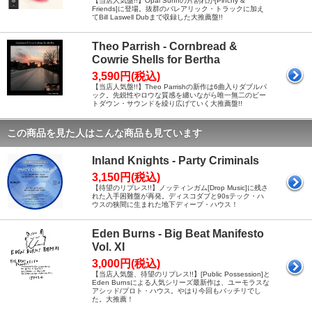
【当店人気盤!!】Opal Sunnの片割れが[Pinchy &
Friends]に登場。抜群のバレアリック・トラックに加え
てBill Laswell Dubまで収録した大推薦盤!!
Theo Parrish - Cornbread &
Cowrie Shells for Bertha
3,590円(税込)
【当店人気盤!!】Theo Parrishの新作は6曲入りダブルパ
ック。先鋭性やロウな質感を纏いながら唯一無二のビー
トダウン・サウンドを繰り広げていく大推薦盤!!
この商品を見た人はこんな商品も見ています
Inland Knights - Party Criminals
3,150円(税込)
【待望のリプレス!!】ノッティンガム[Drop Music]に残さ
れた入手困難盤が再発。ディスコダブと90sテック・ハ
ウスの狭間に生まれた地下ディープ・ハウス！
Eden Burns - Big Beat Manifesto
Vol. XI
3,000円(税込)
【当店人気盤、待望のリプレス!!】[Public Possession]と
Eden Burnsによる人気シリーズ最新作は、ユーモラスな
アシッド/プロト・ハウス。やはり今回もバッチリでし
た。大推薦！