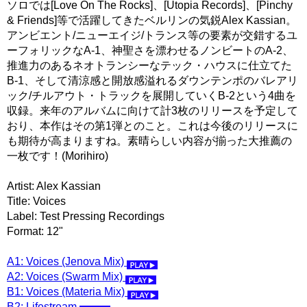
ソロでは[Love On The Rocks]、[Utopia Records]、[Pinchy
& Friends]等で活躍してきたベルリンの気鋭Alex Kassian。
アンビエント/ニューエイジ/トランス等の要素が交錯するユ
ーフォリックなA-1、神聖さを漂わせるノンビートのA-2、
推進力のあるネオトランシーなテック・ハウスに仕立てた
B-1、そして清涼感と開放感溢れるダウンテンポのバレアリ
ック/チルアウト・トラックを展開していくB-2という4曲を
収録。来年のアルバムに向けて計3枚のリリースを予定して
おり、本作はその第1弾とのこと。これは今後のリリースに
も期待が高まりますね。素晴らしい内容が揃った大推薦の
一枚です！(Morihiro)
Artist: Alex Kassian
Title: Voices
Label: Test Pressing Recordings
Format: 12"
A1: Voices (Jenova Mix)
A2: Voices (Swarm Mix)
B1: Voices (Materia Mix)
B2: Lifestream