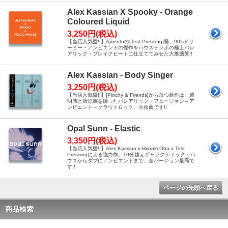
Alex Kassian X Spooky - Orange
Coloured Liquid
3,250円(税込)
【当店人気盤!!】Apientoの[Test Pressing]発、90'sドリ
ーミー・アンビエントの傑作をハウステンポの極上バレ
アリック・ブレイクビートに仕立ててみせた大推薦盤!!
Alex Kassian - Body Singer
3,250円(税込)
【当店人気盤!!】[Pinchy & Friends]から放つ新作は、透
明感と清涼感を纏ったバレアリック・フュージョン～ア
ンビエント～クラウトロック。大推薦です!!
Opal Sunn - Elastic
3,350円(税込)
【当店人気盤!!】Alex Kassian x Hiroaki Oba x Test
Pressingによる強力作。10分越えギャラクティック・ハ
ウスからダブにアンビエントまで、全バージョン最高で
す!!
ページの先頭へ戻る
商品検索