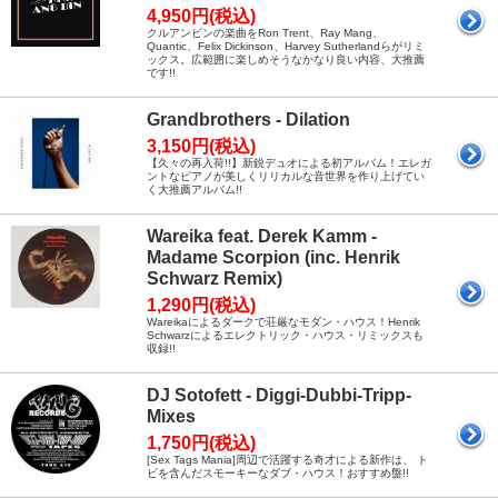
4,950円(税込)
クルアンビンの楽曲をRon Trent、Ray Mang、
Quantic、Felix Dickinson、Harvey Sutherlandらがリミ
ックス。広範囲に楽しめそうなかなり良い内容、大推薦
です!!
Grandbrothers - Dilation
3,150円(税込)
【久々の再入荷!!】新鋭デュオによる初アルバム！エレガ
ントなピアノが美しくリリカルな音世界を作り上げてい
く大推薦アルバム!!
Wareika feat. Derek Kamm -
Madame Scorpion (inc. Henrik
Schwarz Remix)
1,290円(税込)
Wareikaによるダークで荘厳なモダン・ハウス！Henrik
Schwarzによるエレクトリック・ハウス・リミックスも
収録!!
DJ Sotofett - Diggi-Dubbi-Tripp-
Mixes
1,750円(税込)
[Sex Tags Mania]周辺で活躍する奇才による新作は、 ト
ビを含んだスモーキーなダブ・ハウス！おすすめ盤!!