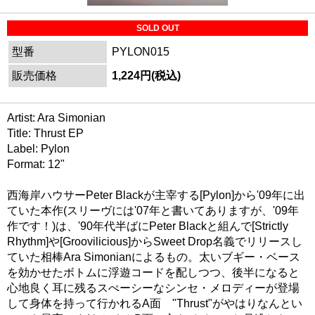
SOLD OUT
型番
PYLON015
販売価格
1,224円(税込)
Artist: Ara Simonian
Title: Thrust EP
Label: Pylon
Format: 12"
西海岸ハウサーPeter Blackが主宰する[Pylon]から'09年に出
ていた本作(スリーヴには'07年と書いてありますが、'09年
作です！)は、'90年代半ばにPeter Blackと組んで[Strictly
Rhythm]や[Groovilicious]からSweet Drop名義でリリースし
ていた相棒Ara Simonianによるもの。太いブギー・ベース
を効かせたボトムに浮遊コードを配しつつ、後半になると
心地良く耳に残るスぺーシーなシンセ・メロディーが登場
して身体を持って行かれるA面 "Thrust"がやはりなんとい