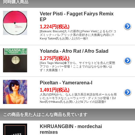
同時購入商品
Veter Pisti - Fagget Fairys Remix
EP
1,224円(税込)
[Balearic Biscuits]久々の新作はPeter Vistiによるもの! コ
ズミック～バレアリック系の音好きに大推薦な内容に!!
Kenji Takimi氏もお買い上げの一枚!!
Yolanda - Afro Rat / Afro Salad
1,275円(税込)
[Sex Tags Mania]傘下から、サイケなトビを含んだ変態
アフロ・ナンバー登場！ここまでのはなかなか無いは
ず！大推薦盤！！
Pixeltan - Yamerarena-I
1,491円(税込)
人気の[DFA]から、なんと脱力系日本語女性ボーカルを用
いたユーモラスなニューウェーヴ・ディスコが登場！DJ
Nori氏やHikaru氏もお買い上げ&プレイの話題盤!!
この商品を見た人はこんな商品も見ています
KHRUANGBIN - mordechai
remixes