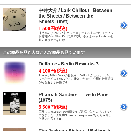
中井大介 / Lark Chillout - Between
the Sheets / Between the
Sheets（Inst)
1,500円(税込)
【待望のリプレス!!】カレー屋まーくん主宰のリエディッ
ト専科[One Side Kut]の第13弾。今回はIsley Brothers名
曲のカヴァーを収録!
この商品を見た人はこんな商品も見ています
Delfonic - Berlin Reworks 3
4,100円(税込)
PrinceとMiles Davisの音源を、Delfonicがしっとりジャ
ジーなテイストのハウスに仕立てた1枚。心得た仕事振り
が光るおすすめ盤です!!
Pharoah Sanders - Live In Paris
(1975)
5,500円(税込)
巨匠による1975年の秘蔵ライブ音源、久々にリストック
できました。人気曲"Love Is Everywhere"なども収録し
た熱い内容です!!
The Jackson Sisters - I Believe In