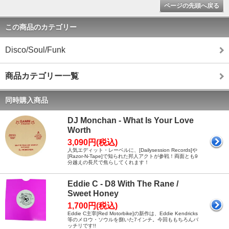
ページの先頭へ戻る
この商品のカテゴリー
Disco/Soul/Funk
商品カテゴリー一覧
同時購入商品
DJ Monchan - What Is Your Love
Worth
3,090円(税込)
人気エディット・レーベルに、[Dailysession Records]や
[Razor-N-Tape]で知られた邦人アクトが参戦！両面とも9
分越えの長尺で焦らしてくれます！
Eddie C - D8 With The Rane /
Sweet Honey
1,700円(税込)
Eddie C主宰[Red Motorbike]の新作は、Eddie Kendricks
等のメロウ・ソウルを捌いた7インチ。今回ももちろんバ
ッチリです!!