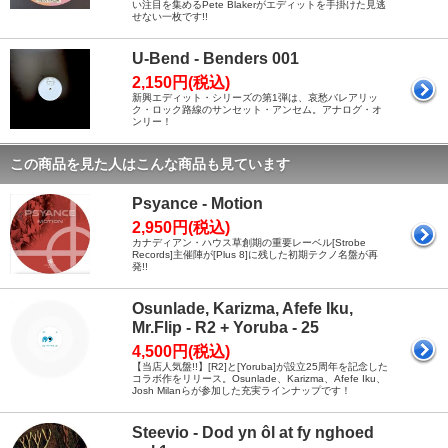
い注目を集めるPete Blakerがエディットを手掛けた見逃
せない一枚です!!
U-Bend - Benders 001
2,150円(税込)
新興エディット・シリーズの第1弾は、哀愁バレアリッ
ク・ロック路線のサンセット・アンセム。アナログ・オ
ンリー！
この商品を見た人はこんな商品も見ています
Psyance - Motion
2,950円(税込)
カナディアン・ハウス草創期の重要レーベル[Strobe
Records]主催陣が[Plus 8]に残した初期テクノ名盤が再
発!!
Osunlade, Karizma, Afefe Iku,
Mr.Flip - R2 + Yoruba - 25
4,500円(税込)
【当店人気盤!!】[R2]と[Yoruba]が設立25周年を記念した
コラボ作をリリース。Osunlade、Karizma、Afefe Iku、
Josh Milanらが参加した充実ラインナップです！
Steevio - Dod yn ôl at fy nghoed