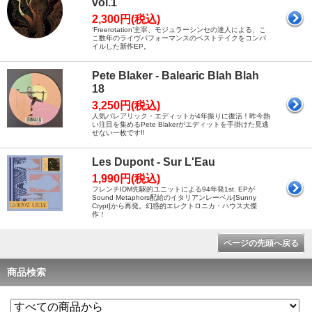
vol.1
2,300円(税込)
‘Freerotation’主宰、モジュラーシンセの達人による、こ
こ数年のライヴパフォーマンスのベストテイクをコンパ
イルした新作EP。
Pete Blaker - Balearic Blah Blah
18
3,250円(税込)
人気バレアリック・エディットが4年振りに復活！昨今熱
い注目を集めるPete Blakerがエディットを手掛けた見逃
せない一枚です!!
Les Dupont - Sur L'Eau
1,990円(税込)
フレンチIDM先駆的ユニットによる94年発1st. EPが
Sound Metaphors配給のイタリアンレーベル[Sunny
Crypt]から再発。幻惑的エレクトロニカ・ハウス大傑
作！
ページの先頭へ戻る
商品検索