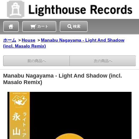
カート
検索
ホーム
＞
House
＞
Manabu Nagayama - Light And Shadow
(incl. Masalo Remix)
前の商品へ
次の商品へ
Manabu Nagayama - Light And Shadow (incl.
Masalo Remix)