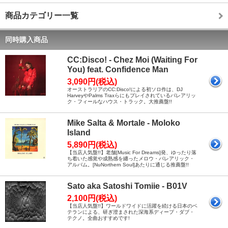
商品カテゴリー一覧
同時購入商品
CC:Disco! - Chez Moi (Waiting For
You) feat. Confidence Man
3,090円(税込)
オーストラリアのCC:Disco!による初ソロ作は、DJ
HarveyやPalms Traxらにもプレイされているバレアリッ
ク・フィールなハウス・トラック。大推薦盤!!
Mike Salta & Mortale - Moloko
Island
5,890円(税込)
【当店人気盤!!】老舗[Music For Dreams]発、ゆったり落
ち着いた感覚や成熟感を纏ったメロウ・バレアリック・
アルバム。[NuNorthern Soul]あたりに通じる推薦盤!!
Sato aka Satoshi Tomiie - B01V
2,100円(税込)
【当店人気盤!!】ワールドワイドに活躍を続ける日本のベ
テランによる、研ぎ澄まされた深海系ディープ・ダブ・
テクノ。全曲おすすめです!