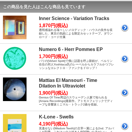
この商品を見た人はこんな商品も見ています
Inner Science - Variation Tracks
1,870円(税込)
透明感溢れる瑞々しいメロディック・ハウスの良作を収
録した、東京の気鋭による限定カセットテープ。ダウン
ロード・コード付属
Numero 6 - Herr Pommes EP
1,700円(税込)
パリの[Velvet Spirit]で俄に話題を呼ぶ新鋭が、ベルリン
在住の邦人Yoshitaca氏のレーベルからカラフルかつフレ
ッシュなエレクトロ・ファンクをドロップ！
Mattias El Mansouri - Time
Dilation In Ultraviolet
1,900円(税込)
Genius Of Time周辺のスウェーデン人脈で知られる
[Aniara Recordings]最新作。アトモスフェリックでディ
ープな音響派ミニマル・トラック2曲を収録。
K-Lone - Swells
4,190円(税込)
見逃せない[Wisdom Teeth]の主宰一翼による2nd. アルバ
ムが到着。これはハウス好きも絶対聴いた方がいい、メ