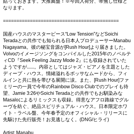
貼っておきます。大推薦盤！※今回入荷分、帯無し仕様と
なります。
===========================================
国産ハウスのマスターピース“Low Tension”などSoichi
Teradaとの共作でも知られる日本人プロデューサーManabu
Nagayama。彼の秘宝音源が[Rush Hour]より届きました。
Volvoのイメージソングをコンパイルした2015年のノベルテ
ィCD『Seek Feeling Jazzy Mode 2』にも収録されていた
ようですが......。内容としてはジャズ・ピアノを主題とした
ディープ・ハウス。情緒溢れるボッサなムードから、フィ
ルインと共に熱を帯びる展開に涙。また、[Rush Hour]ファ
ミリーの一員で今年のRainbow Disco Clubでのプレイも待
望、Jamie 3:26やSoichi Teradaとの共作でもお馴染みな
Masaloによるリミックスも収録。得意なアフロ路線でグル
ーヴを紡ぐ、絶品スピリチュアル・ハウス。日本限定ホワ
イト・ラベル盤、今年春予定のオフィシャル・リリースに
先駆けた先行販売！お見逃しなく。(DNG/ヒライ)
Artist: Manabu