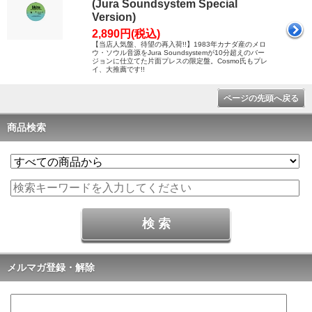
(Jura Soundsystem Special
Version)
2,890円(税込)
【当店人気盤、待望の再入荷!!】1983年カナダ産のメロ
ウ・ソウル音源をJura Soundsystemが10分超えのバー
ジョンに仕立てた片面プレスの限定盤。Cosmo氏もプレ
イ、大推薦です!!
ページの先頭へ戻る
商品検索
メルマガ登録・解除