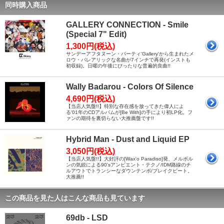
同時購入商品
GALLERY CONNECTION - Smile
(Special 7" Edit)
1,300円(税込)
サンデーアフタヌーン・パーティ'Gallery'から生まれたメ
ロウ・バレアリックな名曲が7インチで再発(インストも
初収録)。日曜の午後にぴったりな普遍的良曲!!
Wally Badarou - Colors Of Silence
4,690円(税込)
【当店人気盤!!】特別な存在感を放ってきた偉人によ
る'01年のCDアルバムが[Be With]の手により初LP化。フ
ァンの期待を裏切らない大推薦盤です!!
Hybrid Man - Dust and Liquid EP
3,050円(税込)
【当店人気盤!!】大好評の[Wax'o Paradiso]発、メルボル
ンの気鋭による90'sアンビエント・テクノ/IDM路線のチ
ルアウトでトランシーなダウンテンポ/ブレイクビート。
大推薦!!
この商品を見た人はこんな商品も見ています
69db - LSD