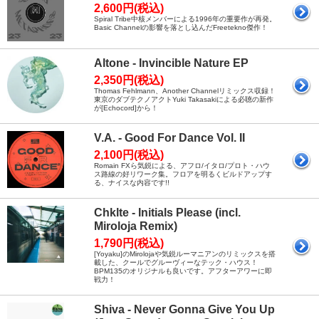
2,600円(税込)
Spiral Tribe中核メンバーによる1996年の重要作が再発。
Basic Channelの影響を落とし込んだFreetekno傑作！
Altone - Invincible Nature EP
2,350円(税込)
Thomas Fehlmann、Another Channelリミックス収録！
東京のダブテクノアクトYuki Takasakiによる必聴の新作
が[Echocord]から！
V.A. - Good For Dance Vol. II
2,100円(税込)
Romain FXら気鋭による、アフロ/イタロ/プロト・ハウ
ス路線の好リワーク集。フロアを明るくビルドアップす
る、ナイスな内容です!!
Chklte - Initials Please (incl.
Miroloja Remix)
1,790円(税込)
[Yoyaku]のMirolojaや気鋭ルーマニアンのリミックスを搭
載した、クールでグルーヴィーなテック・ハウス！
BPM135のオリジナルも良いです。アフターアワーに即
戦力！
Shiva - Never Gonna Give You Up