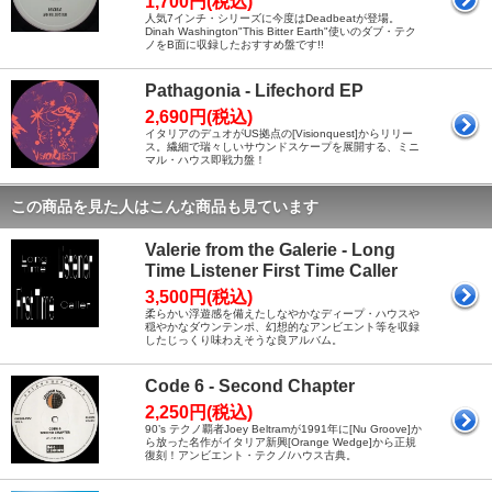
1,700円(税込)
人気7インチ・シリーズに今度はDeadbeatが登場。
Dinah Washington"This Bitter Earth"使いのダブ・テク
ノをB面に収録したおすすめ盤です!!
Pathagonia - Lifechord EP
2,690円(税込)
イタリアのデュオがUS拠点の[Visionquest]からリリー
ス。繊細で瑞々しいサウンドスケープを展開する、ミニ
マル・ハウス即戦力盤！
この商品を見た人はこんな商品も見ています
Valerie from the Galerie - Long
Time Listener First Time Caller
3,500円(税込)
柔らかい浮遊感を備えたしなやかなディープ・ハウスや
穏やかなダウンテンポ、幻想的なアンビエント等を収録
したじっくり味わえそうな良アルバム。
Code 6 - Second Chapter
2,250円(税込)
90’s テクノ覇者Joey Beltramが1991年に[Nu Groove]か
ら放った名作がイタリア新興[Orange Wedge]から正規
復刻！アンビエント・テクノ/ハウス古典。