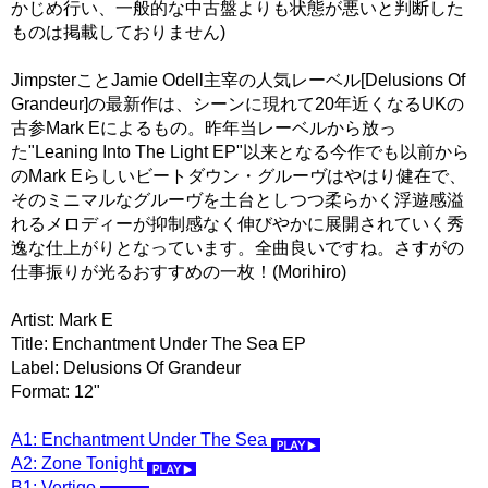
かじめ行い、一般的な中古盤よりも状態が悪いと判断した
ものは掲載しておりません)
JimpsterことJamie Odell主宰の人気レーベル[Delusions Of
Grandeur]の最新作は、シーンに現れて20年近くなるUKの
古参Mark Eによるもの。昨年当レーベルから放っ
た"Leaning Into The Light EP"以来となる今作でも以前から
のMark Eらしいビートダウン・グルーヴはやはり健在で、
そのミニマルなグルーヴを土台としつつ柔らかく浮遊感溢
れるメロディーが抑制感なく伸びやかに展開されていく秀
逸な仕上がりとなっています。全曲良いですね。さすがの
仕事振りが光るおすすめの一枚！(Morihiro)
Artist: Mark E
Title: Enchantment Under The Sea EP
Label: Delusions Of Grandeur
Format: 12"
A1: Enchantment Under The Sea
A2: Zone Tonight
B1: Vertigo