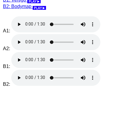
B2: Bodymap
A1:
A2:
B1:
B2: