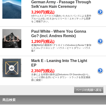
German Army - Passage Through
Selk'nam Hain Ceremony
3,290円(税込)
USウェストコーストの謎めいたカルトバンドによる新作
アルバムが[L.I.E.S.]からリリース！エキゾチックな悪夢
をご堪能下さい。
Paul White - Where You Gonna
Go? (incl. Andres Remix)
1,290円(税込)
老舗[R&S]の最新作! デトロイトのAndresもRemixで参加
したエレクトロニック・ハウス～ビートダウン・ハウス
集!!
Mark E - Leaning Into The Light
EP
2,350円(税込)
古参による待望の新作は[Delusions Of Grandeur]から。
じっくり浸れる渋いビートダウン・トラックを安定感抜
群に展開！
ページの先頭へ戻る
商品検索