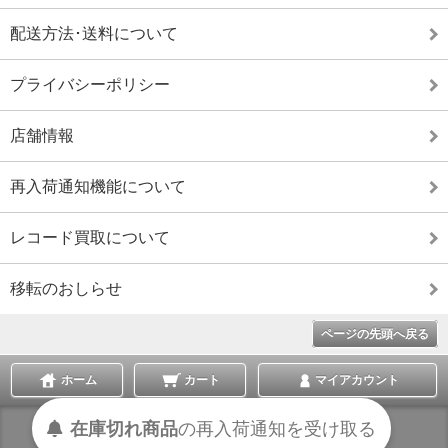
配送方法･送料について
プライバシーポリシー
店舗情報
再入荷通知機能について
レコード買取について
移転のおしらせ
ページの先頭へ戻る
ホーム
カート
マイアカウント
在庫切れ商品
の
再入荷
通知を
受け取る
表示切替 :
スマートフォン
|
PC版