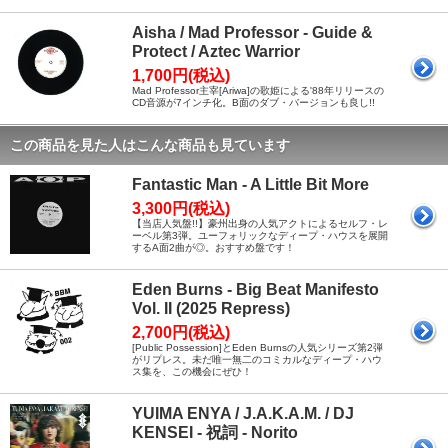
Aisha / Mad Professor - Guide &
Protect / Aztec Warrior
1,700円(税込)
Mad Professor主宰[Ariwa]の歌姫による'88年リリースの
CD音源が7インチ化。B面のダブ・バージョンも良し!!
この商品を見た人はこんな商品も見ています
Fantastic Man - A Little Bit More
3,300円(税込)
【当店人気盤!!】豪州出身の人気アクトによるセルフ・レ
ーベル第3弾。ユーフォリックなディープ・ハウスを展開
するA面2曲が◎。おすすめ盤です！
Eden Burns - Big Beat Manifesto
Vol. II (2025 Repress)
2,700円(税込)
[Public Possession]とEden Burnsの人気シリーズ第2弾
がリプレス。未だ唯一無二のコミカルなディープ・ハウ
ス集を、この機会にぜひ！
YUIMA ENYA / J.A.K.A.M. / DJ
KENSEI - 祝詞 - Norito