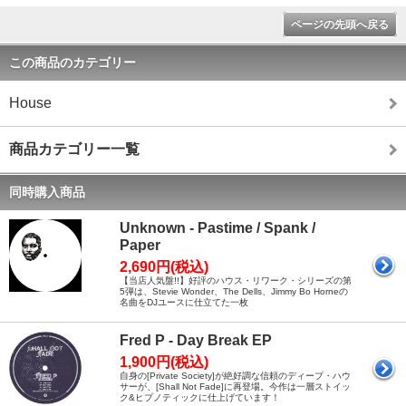
ページの先頭へ戻る
この商品のカテゴリー
House
商品カテゴリー一覧
同時購入商品
Unknown - Pastime / Spank /
Paper
2,690円(税込)
【当店人気盤!!】好評のハウス・リワーク・シリーズの第
5弾は、Stevie Wonder、The Dells、Jimmy Bo Horneの
名曲をDJユースに仕立てた一枚
Fred P - Day Break EP
1,900円(税込)
自身の[Private Society]が絶好調な信頼のディープ・ハウ
サーが、[Shall Not Fade]に再登場。今作は一層ストイッ
ク&ヒプノティックに仕上げています！