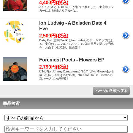
4,400円(税込)
J.A.K.A.M.とDJ KENSEIが制作に参加した、東京のシン
ガーによる6曲入りアルバム。
Ion Ludwig - A Beladen Date 4
Eve
2,500円(税込)
Baby Ford主宰[Trelik]とIon Ludwigのチームアップによ
る、安心のミニマル・ハウス。10分の長尺で揺らぐ秀作
を、片面ずつに収録。推薦盤！
Foremost Poets - Flowers EP
2,790円(税込)
USの奇才Johnny Dangerousが'90年に[Nu Groove]から
放った怪しく引き込む名曲、"Reason To Be Dismal"の
新バージョンが登場！
ページの先頭へ戻る
商品検索