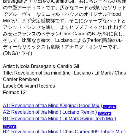
Bruseganとチリ出身のCamilo Gil、共に当レーベルの常連
の中堅アーティストです。仄かなコードが効いたソリッド
でグルーヴィーなミニマル・ハウスのオリジナル"Hood
Mix"が、まず安定感抜群です。そこにシャープなハットと
アシッド・シンセを通し、よりヒプノティックに仕上げて
みせたフランスのベテランChris CarrierのB-2が特に良し。
そして、比類なき御大、Lucianoによる[Perlon]路線のルー
ディーなリミックスも危険！アナログ・オンリーです。
(DNG/ヒライ)
Artist: Nicola Brusegan & Camilo Gil
Title: Revolution of tha mind (incl. Luciano / Lil Mark / Chris
Carrier Remixes)
Label: Oblivium Records
Format: 12"
A1: Revolution of tha Mind (Original Hood Mix )
A2: Revolution of tha Mind ( Luciano Remix )
B1: Revolution of tha Mind ( Lil Mark Swing Tech Mix )
B2: Revolution of tha Mind ( Chris Carrier 909 Tribute Mix )