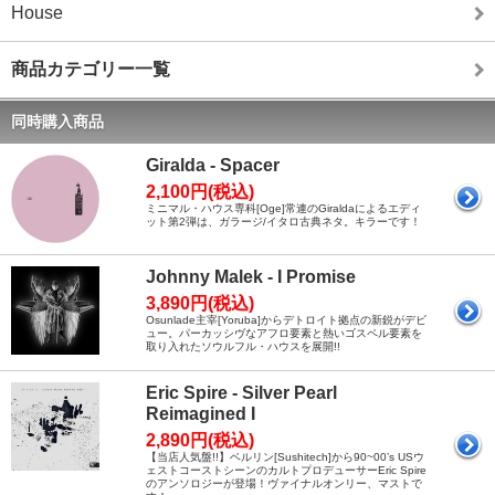
House
商品カテゴリー一覧
同時購入商品
Giralda - Spacer
2,100円(税込)
ミニマル・ハウス専科[Oge]常連のGiraldaによるエディ
ット第2弾は、ガラージ/イタロ古典ネタ。キラーです！
Johnny Malek - I Promise
3,890円(税込)
Osunlade主宰[Yoruba]からデトロイト拠点の新鋭がデビ
ュー。パーカッシヴなアフロ要素と熱いゴスペル要素を
取り入れたソウルフル・ハウスを展開!!
Eric Spire - Silver Pearl
Reimagined I
2,890円(税込)
【当店人気盤!!】ベルリン[Sushitech]から90~00’s USウ
ェストコーストシーンのカルトプロデューサーEric Spire
のアンソロジーが登場！ヴァイナルオンリー、マストで