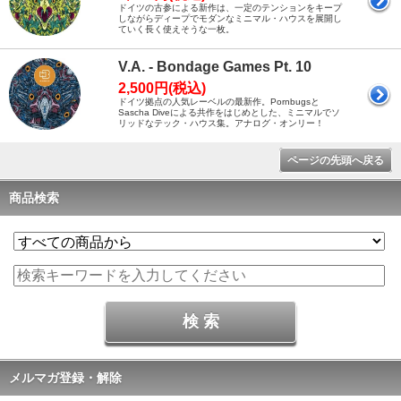
ドイツの古参による新作は、一定のテンションをキープ
しながらディープでモダンなミニマル・ハウスを展開し
ていく長く使えそうな一枚。
V.A. - Bondage Games Pt. 10
2,500円(税込)
ドイツ拠点の人気レーベルの最新作。Pornbugsと
Sascha Diveによる共作をはじめとした、ミニマルでソ
リッドなテック・ハウス集。アナログ・オンリー！
ページの先頭へ戻る
商品検索
メルマガ登録・解除