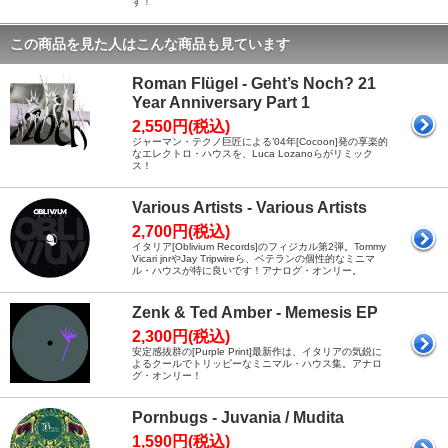
す！
この商品を見た人はこんな商品も見ています
Roman Flügel - Geht’s Noch? 21
Year Anniversary Part 1
2,550円(税込)
ジャーマン・テクノ巨匠による’04年[Cocoon]発の享楽的
なエレクトロ・ハウスを、Luca Lozanoらがリミック
ス！
Various Artists - Various Artists
2,700円(税込)
イタリア[Oblivium Records]のフィジカル第2弾。Tommy
Vicari jnrやJay Tripwireら、ベテランの個性的なミニマ
ル・ハウスが特に良いです！アナログ・オンリー。
Zenk & Ted Amber - Memesis EP
2,300円(税込)
安定感抜群の[Purple Print]最新作は、イタリアの気鋭に
よるクールでトリッピーなミニマル・ハウス集。アナロ
グ・オンリー！
Pornbugs - Juvania / Mudita
1,590円(税込)