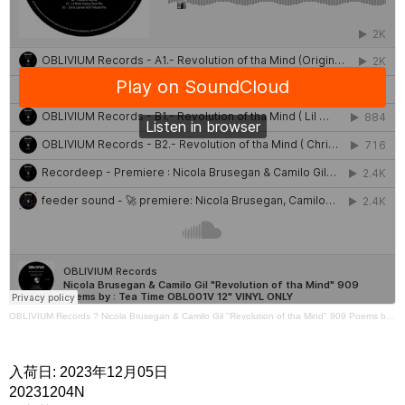
OBLIVIUM Records
?
Nicola Brusegan & Camilo Gil "Revolution of tha Mind" 909 Poems by : Tea Time OBL001V 12" VINYL ONLY
入荷日: 2023年12月05日
20231204N