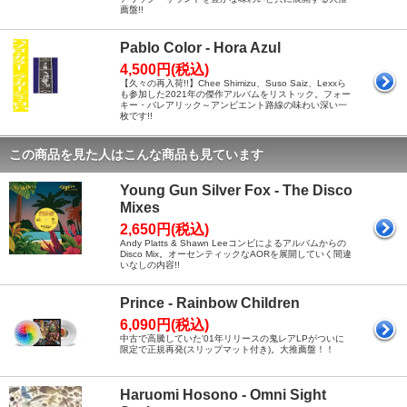
薦盤!!
Pablo Color - Hora Azul
4,500円(税込)
【久々の再入荷!!】Chee Shimizu、Suso Saiz、Lexxら
も参加した2021年の傑作アルバムをリストック。フォー
キー・バレアリック～アンビエント路線の味わい深い一
枚です!!
この商品を見た人はこんな商品も見ています
Young Gun Silver Fox - The Disco
Mixes
2,650円(税込)
Andy Platts & Shawn Leeコンビによるアルバムからの
Disco Mix。オーセンティックなAORを展開していく間違
いなしの内容!!
Prince - Rainbow Children
6,090円(税込)
中古で高騰していた'01年リリースの鬼レアLPがついに
限定で正規再発(スリップマット付き)。大推薦盤！！
Haruomi Hosono - Omni Sight