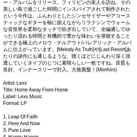
ー・アルバムをリリース。フィリピンの友人を訪ね、その
美しい島で過ごした時間にインスパイアされて制作された
という今作は、ふんわりとしたシンセサイザーやアコース
ティックなギターを軸に据えながらリラクシンでウォーム
な音世界を柔和なタッチで紡ぎ出していて、全編通してゆ
ったり流れる時間と有機的で豊かな味わいを堪能すること
ができる極上のメロウ・チルアウト/バレアリック・アルバ
ムに仕上がっています。[Melody As Truth]や[Last Resort]あ
たりの諸作にも通じるような、聴くほどにじんわり深く浸
透していくタイプのじつに素晴らしい一枚ですね。音質も
良好。インナースリーヴ封入。大推薦盤！(Morihiro)
Artist: Lexx
Title: Home Away From Home
Label: Lexx Music
Format: LP
1. Leap Of Faith
2. Here And Now
3. Pure Love
4. Happy Hapon