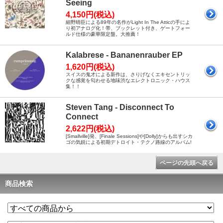
Seeing
4,150円(税込)
細野晴臣による89年の名作がLight In The Atticの手によ
り初アナログ化！帯、ブックレット付き、ゲートフォー
ルド仕様の豪華限定盤。大推薦！
Kalabrese - Bananenrauber EP
1,620円(税込)
スイスの鬼才による新作は、さりげなくエキセントリッ
クな感覚を匂わせる地味渋なエレクトロニック・ハウス
集！！
Steven Tang - Disconnect To
Connect
2,622円(税込)
[Smallville]発、[Finale Sessions]や[Dolly]からも出すシカ
ゴの気鋭による初期デトロイト・テクノ路線のアルバム!
ページの先頭へ戻る
商品検索