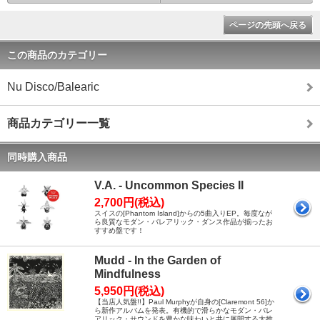
ページの先頭へ戻る
この商品のカテゴリー
Nu Disco/Balearic
商品カテゴリー一覧
同時購入商品
V.A. - Uncommon Species II
2,700円(税込)
スイスの[Phantom Island]からの5曲入りEP。毎度なが
ら良質なモダン・バレアリック・ダンス作品が揃ったお
すすめ盤です！
Mudd - In the Garden of
Mindfulness
5,950円(税込)
【当店人気盤!!】Paul Murphyが自身の[Claremont 56]か
ら新作アルバムを発表。有機的で滑らかなモダン・バレ
アリック・サウンドを豊かな味わいと共に展開する大推