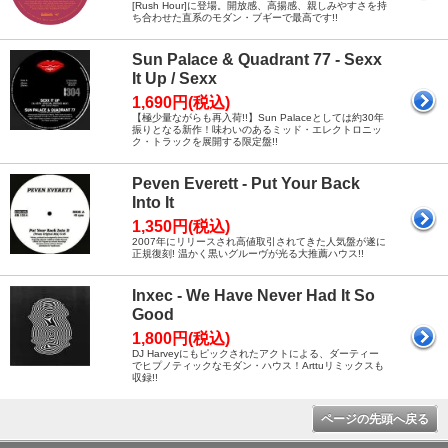
[Rush Hour]に登場。開放感、高揚感、親しみやすさを持
ち合わせた直系のモダン・ブギーで最高です!!
Sun Palace & Quadrant 77 - Sexx
It Up / Sexx
1,690円(税込)
【極少量ながらも再入荷!!】Sun Palaceとしては約30年
振りとなる新作！味わいのあるミッド・エレクトロニッ
ク・トラックを展開する限定盤!!
Peven Everett - Put Your Back
Into It
1,350円(税込)
2007年にリリースされ高値取引されてきた人気盤が遂に
正規復刻! 温かく黒いグルーヴが光る大推薦ハウス!!
Inxec - We Have Never Had It So
Good
1,800円(税込)
DJ Harveyにもピックされたアクトによる、ダーティー
でヒプノティックなモダン・ハウス！Arttuリミックスも
収録!!
ページの先頭へ戻る