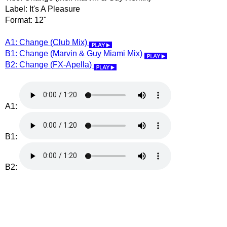
Label: It's A Pleasure
Format: 12"
A1: Change (Club Mix)
B1: Change (Marvin & Guy Miami Mix)
B2: Change (FX-Apella)
A1:
B1:
B2: