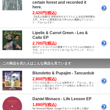
certain forest and recorded it
here.
2,420円(税込)
【当店人気盤!!】長野在住ギタリストによる自主制作盤を
入手。ギターと環境音のみで作られた素敵なアンビエン
ト・アルバムです！
Lipelis & Carrot Green - Leo &
Caito EP
2,700円(税込)
現行ディスコ/ハウスの重要アクトとブラジルの気鋭がコ
ラボ。ドリーミーでファンキーなバレアリック・マシン
ファンク！
この商品を見た人はこんな商品も見ています
Blundetto & Pupajim - Tancardub
2,800円(税込)
フランスの人気バンドによる新作ダブ・アルバム。ほっ
こりとした温かみとブルージーな味わいを帯びたナイス
なルーツ・ダブ集です!!
Daniel Monaco - Life Lesson EP
1,890円(税込)
Nu GeneaやMystic Jungleでもベースを弾く人物が