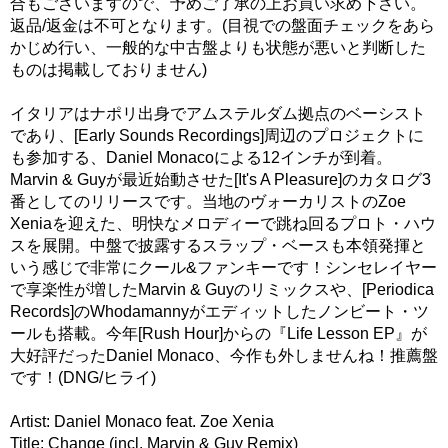
合もございますので、予めご了承の上お買い求め下さい。
返品/返金は不可となります。(目視での盤面チェックをあら
かじめ行い、一般的な中古盤よりも状態が悪いと判断した
ものは掲載しておりません)
イタリアはナポリ出身でアムステルダム拠点のベーシスト
であり、[Early Sounds Recordings]周辺のプロジェクトに
も参加する、Daniel Monacoによる12インチが到着。
Marvin & Guyが最近始動させた[It's A Pleasure]のカタログ3
番としてのリリースです。当地のヴォーカリストのZoe
Xeniaを迎えた、明快なメロディーで跳ね回るプロト・ハウ
スを展開。中盤で披露するスラップ・ベースも本領発揮と
いう感じで非常にクール&ファンキーです！シンセレイヤー
で享楽性が増したMarvin & Guyのリミックスや、[Periodica
Records]のWhodamannyがエディットしたノンビート・ツ
ールも搭載。今年[Rush Hour]からの『Life Lesson EP』が
大好評だったDaniel Monaco、今作も外しませんね！推薦盤
です！(DNG/ヒライ)
Artist: Daniel Monaco feat. Zoe Xenia
Title: Change (incl. Marvin & Guy Remix)