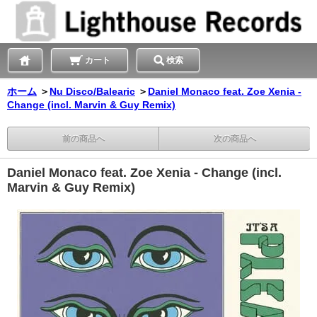
カート
検索
ホーム
＞
Nu Disco/Balearic
＞
Daniel Monaco feat. Zoe Xenia -
Change (incl. Marvin & Guy Remix)
前の商品へ
次の商品へ
Daniel Monaco feat. Zoe Xenia - Change (incl.
Marvin & Guy Remix)