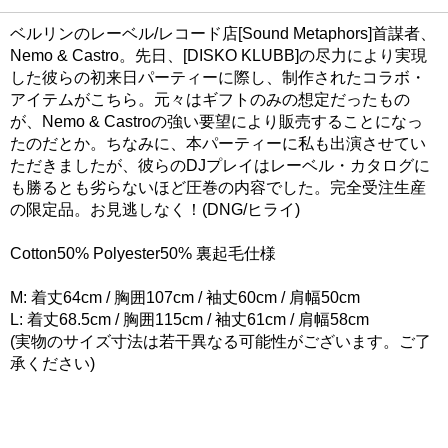
ベルリンのレーベル/レコード店[Sound Metaphors]首謀者、
Nemo & Castro。先日、[DISKO KLUBB]の尽力により実現
した彼らの初来日パーティーに際し、制作されたコラボ・
アイテムがこちら。元々はギフトのみの想定だったもの
が、Nemo & Castroの強い要望により販売することになっ
たのだとか。ちなみに、本パーティーに私も出演させてい
ただきましたが、彼らのDJプレイはレーベル・カタログに
も勝るとも劣らないほど圧巻の内容でした。完全受注生産
の限定品。お見逃しなく！(DNG/ヒライ)
Cotton50% Polyester50% 裏起毛仕様
M: 着丈64cm / 胸囲107cm / 袖丈60cm / 肩幅50cm
L: 着丈68.5cm / 胸囲115cm / 袖丈61cm / 肩幅58cm
(実物のサイズ寸法は若干異なる可能性がございます。ご了
承ください)