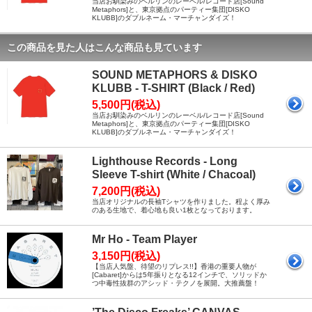
当店お馴染みのベルリンのレーベル/レコード店[Sound
Metaphors]と、東京拠点のパーティー集団[DISKO
KLUBB]のダブルネーム・マーチャンダイズ！
この商品を見た人はこんな商品も見ています
SOUND METAPHORS & DISKO
KLUBB - T-SHIRT (Black / Red)
5,500円(税込)
当店お馴染みのベルリンのレーベル/レコード店[Sound
Metaphors]と、東京拠点のパーティー集団[DISKO
KLUBB]のダブルネーム・マーチャンダイズ！
Lighthouse Records - Long
Sleeve T-shirt (White / Chacoal)
7,200円(税込)
当店オリジナルの長袖Tシャツを作りました。程よく厚み
のある生地で、着心地も良い1枚となっております。
Mr Ho - Team Player
3,150円(税込)
【当店人気盤、待望のリプレス!!】香港の重要人物が
[Cabaret]からは5年振りとなる12インチで、ソリッドか
つ中毒性抜群のアシッド・テクノを展開。大推薦盤！