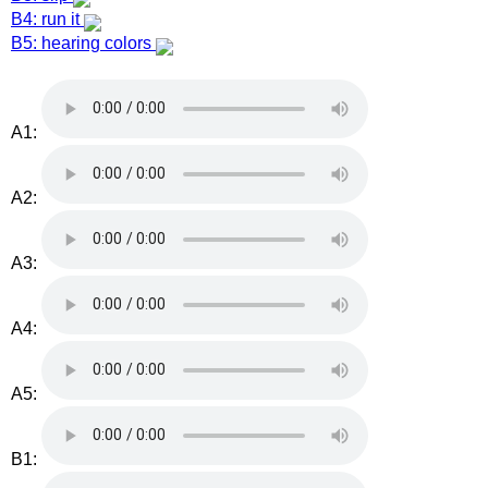
B4: run it
B5: hearing colors
A1:
A2:
A3:
A4:
A5:
B1: