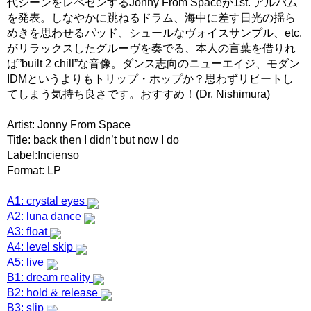
代シーンをレペゼンするJonny From Spaceが1st. アルバム
を発表。しなやかに跳ねるドラム、海中に差す日光の揺ら
めきを思わせるパッド、シュールなヴォイスサンプル、etc.
がリラックスしたグルーヴを奏でる、本人の言葉を借りれ
ば”built 2 chill”な音像。ダンス志向のニューエイジ、モダン
IDMというよりもトリップ・ホップか？思わずリピートし
てしまう気持ち良さです。おすすめ！(Dr. Nishimura)
Artist: Jonny From Space
Title: back then I didn’t but now I do
Label:Incienso
Format: LP
A1: crystal eyes
A2: luna dance
A3: float
A4: level skip
A5: live
B1: dream reality
B2: hold & release
B3: slip