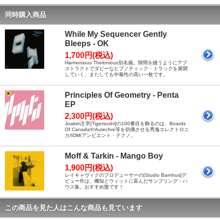
同時購入商品
While My Sequencer Gently
Bleeps - OK
1,700円(税込)
Harmonious Thelonious別名義。隙間を縫うようにアブ
ストラクトでダビーなヒプノティック・トラックを展開
していく、またしても中毒性の高い一枚です。
Principles Of Geometry - Penta
EP
2,300円(税込)
Joakim主宰[Tigersushi]の100番目を飾るのは、Boards
Of CanadaやAutechre等を彷彿させる秀逸エレクトロニ
カ/IDM/アンビエント・テクノ。
Moff & Tarkin - Mango Boy
1,900円(税込)
レイキャヴィクのプロデューサーの[Studio Barnhus]デ
ビュー作は、機知とウィットに富んだサンプリング・ハ
ウス集。おすすめ盤です！
この商品を見た人はこんな商品も見ています