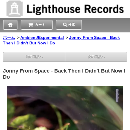
カート
検索
ホーム
＞
Ambient/Experimental
＞
Jonny From Space - Back
Then I Didn't But Now I Do
前の商品へ
次の商品へ
Jonny From Space - Back Then I Didn't But Now I
Do