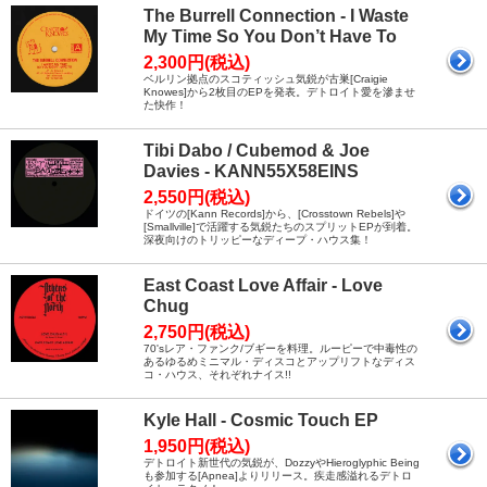
The Burrell Connection - I Waste
My Time So You Don’t Have To
2,300円(税込)
ベルリン拠点のスコティッシュ気鋭が古巣[Craigie
Knowes]から2枚目のEPを発表。デトロイト愛を滲ませ
た快作！
Tibi Dabo / Cubemod & Joe
Davies - KANN55X58EINS
2,550円(税込)
ドイツの[Kann Records]から、[Crosstown Rebels]や
[Smallville]で活躍する気鋭たちのスプリットEPが到着。
深夜向けのトリッピーなディープ・ハウス集！
East Coast Love Affair - Love
Chug
2,750円(税込)
70'sレア・ファンク/ブギーを料理。ルーピーで中毒性の
あるゆるめミニマル・ディスコとアップリフトなディス
コ・ハウス、それぞれナイス!!
Kyle Hall - Cosmic Touch EP
1,950円(税込)
デトロイト新世代の気鋭が、DozzyやHieroglyphic Being
も参加する[Apnea]よりリリース。疾走感溢れるデトロ