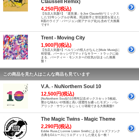
Claussell Remix)
4,250円(税込)
【当店人気盤!!】「渡良瀬」をJoe Clausellがリミックス
した'22年シングルが再発。民謡歌手と管弦楽団を迎えた
B面のライブ・バージョン(初アナログ化)も含めて大推薦
です!!
Trent - Moving City
1,900円(税込)
【当店人気盤!!】ベルリンの怪人がなんと[Mule Musiq]に
初登場。パーカッシヴでマッドなキラー・トラックに始
まる、パーティー・モンスターの狂気が詰まった推薦
盤！
この商品を見た人はこんな商品も見ています
V.A. - NuNorthern Soul 10
12,500円(税込)
[NuNorthern Soul]の10周年記念ボックスセット5枚組。
豊かな味わいや情感と高い浸透性を纏ったモダン・バレ
アリック・サウンドをじっくり堪能できる大推薦盤!!
The Magic Twins - Magic Theme
2,290円(税込)
Eddie RussとLonnie Liston Smithによるジャズファンク
古典をDJユースにリエディットした使える一枚！