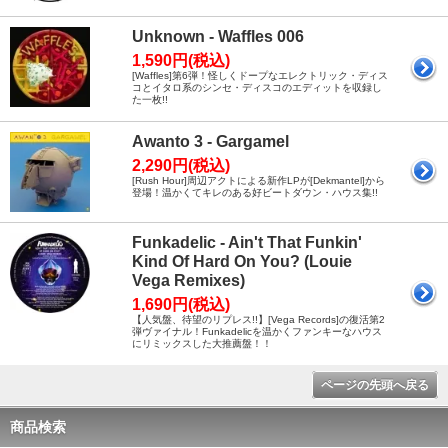
Unknown - Waffles 006
1,590円(税込)
[Waffles]第6弾！怪しくドープなエレクトリック・ディス
コとイタロ系のシンセ・ディスコのエディットを収録し
た一枚!!
Awanto 3 - Gargamel
2,290円(税込)
[Rush Hour]周辺アクトによる新作LPが[Dekmantel]から
登場！温かくてキレのある好ビートダウン・ハウス集!!
Funkadelic - Ain't That Funkin'
Kind Of Hard On You? (Louie
Vega Remixes)
1,690円(税込)
【人気盤、待望のリプレス!!】[Vega Records]の復活第2
弾ヴァイナル！Funkadelicを温かくファンキーなハウス
にリミックスした大推薦盤！！
ページの先頭へ戻る
商品検索