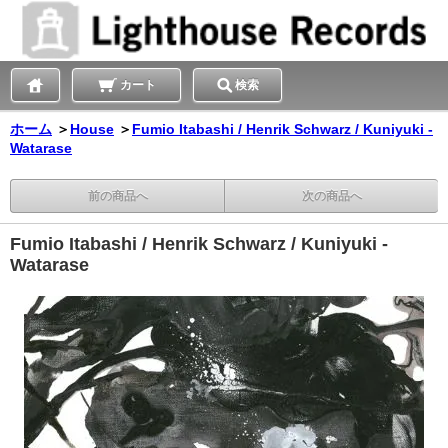
カート
検索
ホーム
＞
House
＞
Fumio Itabashi / Henrik Schwarz / Kuniyuki -
Watarase
前の商品へ
次の商品へ
Fumio Itabashi / Henrik Schwarz / Kuniyuki -
Watarase