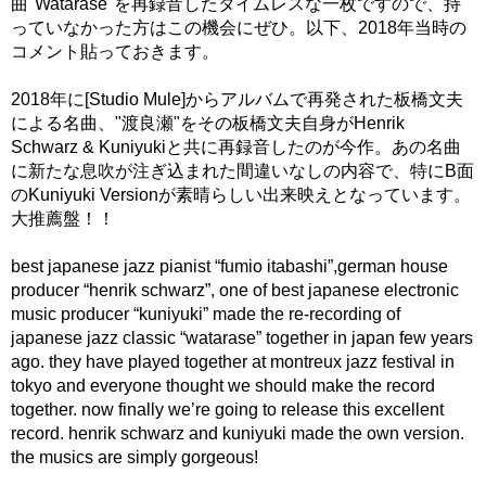
曲"Watarase"を再録音したタイムレスな一枚ですので、持
っていなかった方はこの機会にぜひ。以下、2018年当時の
コメント貼っておきます。
2018年に[Studio Mule]からアルバムで再発された板橋文夫
による名曲、"渡良瀬"をその板橋文夫自身がHenrik
Schwarz & Kuniyukiと共に再録音したのが今作。あの名曲
に新たな息吹が注ぎ込まれた間違いなしの内容で、特にB面
のKuniyuki Versionが素晴らしい出来映えとなっています。
大推薦盤！！
best japanese jazz pianist “fumio itabashi”,german house
producer “henrik schwarz”, one of best japanese electronic
music producer “kuniyuki” made the re-recording of
japanese jazz classic “watarase” together in japan few years
ago. they have played together at montreux jazz festival in
tokyo and everyone thought we should make the record
together. now finally we’re going to release this excellent
record. henrik schwarz and kuniyuki made the own version.
the musics are simply gorgeous!