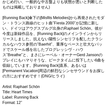
かじめ行い、一般的な中古盤よりも状態が悪いと判断した
ものは掲載しておりません)
[Running Back]傘下の[Misfits Melodies]から再発されたモダ
ン・トランス路線のヒット曲"Fiesta 2000"が記憶に新し
い、ドイツはアウグスブルグ出身のRaphael Schön。彼が
今度は新録作品を、[Running Back]のメインラインからリ
リースしました。抗えない陽性シンセリフを配したクラシ
カルなハウス参照の"Baerhit"、重厚なベースと壮大なパッ
ドでスケール感を出したプログレッシヴ・ハウ
ス"Breathe"と、まさにレーベル・オーナーGerd Jansonの
プレイにもハマりそうな、ピークタイムに投下したい6曲を
収録しています。[Running Back]直系、あるいは
[Permanent Vacation]周辺の鮮烈なシンセサウンドをお探し
の方におすすめです！(DNG/ヒライ)
Artist: Raphael Schön
Title: Heart Times
Label: Running Back
Format: 12"