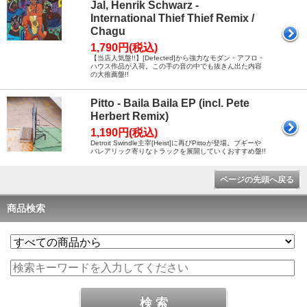
Jal, Henrik Schwarz -
International Thief Thief Remix /
Chagu
1,790円(税込)
【当店人気盤!!】[Defected]から強力なモダン・アフロ・
ハウス作品が入荷。この手の音の中でも抜きん出た内容
の大推薦盤!!
Pitto - Baila Baila EP (incl. Pete
Herbert Remix)
1,190円(税込)
Detroit Swindle主宰[Heist]に再びPittoが登場。ブギーや
バレアリック寄りなトラックを展開していくおすすめ盤!!
ページの先頭へ戻る
商品検索