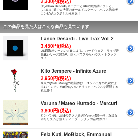
2,300円(税込)
伊[Wilson Records]オーナーとUKの絶好調アクトと、
[L.I.E.S.]等で大活躍のオールドスクール・ハウス信奉者
コンビがコラボ！大推薦盤！
この商品を見た人はこんな商品も見ています
Lance Desardi - Live Trax Vol. 2
3,450円(税込)
US西海岸シーンの古参による、ハードウェア・ライヴ音
源化シリーズ第2弾。熱くパワフルなハウス・トラック
ス！
Kito Jempere - Infinite Azure
2,950円(税込)
東京の[Mule Musiq]の最新作は、ロシア出身の気鋭によ
る12インチ。独創的なバレアリック・ハウスを展開する
意欲作！
Varuna / Mateo Hurtado - Mercuri
3,800円(税込)
ロンドン発、注目のテクノ新興[Vysyon]第一弾。深遠な
ポリリズムが蠢くディープ・テクノの必聴傑作！
Fela Kuti, MoBlack, Emmanuel