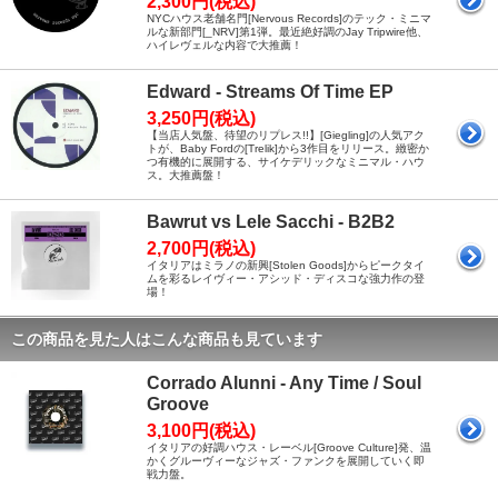
2,300円(税込)
NYCハウス老舗名門[Nervous Records]のテック・ミニマ
ルな新部門[_NRV]第1弾。最近絶好調のJay Tripwire他、
ハイレヴェルな内容で大推薦！
Edward - Streams Of Time EP
3,250円(税込)
【当店人気盤、待望のリプレス!!】[Giegling]の人気アク
トが、Baby Fordの[Trelik]から3作目をリリース。緻密か
つ有機的に展開する、サイケデリックなミニマル・ハウ
ス。大推薦盤！
Bawrut vs Lele Sacchi - B2B2
2,700円(税込)
イタリアはミラノの新興[Stolen Goods]からピークタイ
ムを彩るレイヴィー・アシッド・ディスコな強力作の登
場！
この商品を見た人はこんな商品も見ています
Corrado Alunni - Any Time / Soul
Groove
3,100円(税込)
イタリアの好調ハウス・レーベル[Groove Culture]発、温
かくグルーヴィーなジャズ・ファンクを展開していく即
戦力盤。