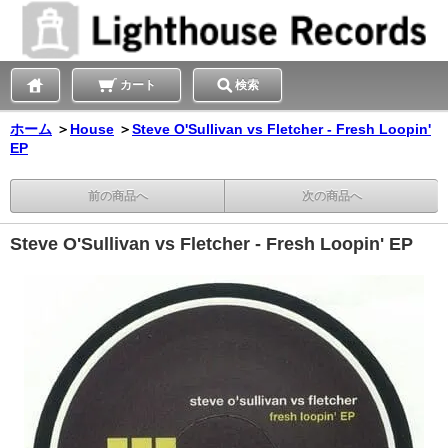
カート
検索
ホーム
＞
House
＞
Steve O'Sullivan vs Fletcher - Fresh Loopin'
EP
前の商品へ
次の商品へ
Steve O'Sullivan vs Fletcher - Fresh Loopin' EP