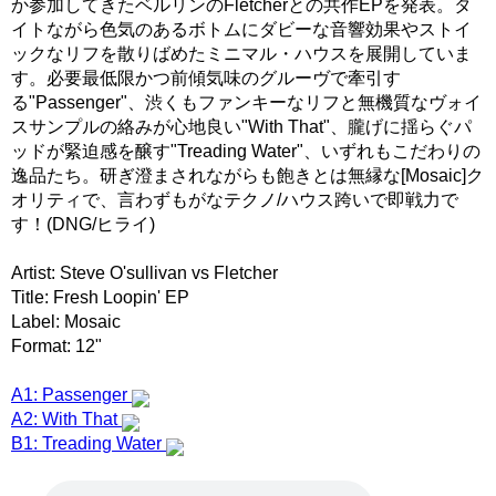
か参加してきたベルリンのFletcherとの共作EPを発表。タ
イトながら色気のあるボトムにダビーな音響効果やストイ
ックなリフを散りばめたミニマル・ハウスを展開していま
す。必要最低限かつ前傾気味のグルーヴで牽引す
る"Passenger"、渋くもファンキーなリフと無機質なヴォイ
スサンプルの絡みが心地良い"With That"、朧げに揺らぐパ
ッドが緊迫感を醸す"Treading Water"、いずれもこだわりの
逸品たち。研ぎ澄まされながらも飽きとは無縁な[Mosaic]ク
オリティで、言わずもがなテクノ/ハウス跨いで即戦力で
す！(DNG/ヒライ)
Artist: Steve O'sullivan vs Fletcher
Title: Fresh Loopin' EP
Label: Mosaic
Format: 12"
A1: Passenger
A2: With That
B1: Treading Water