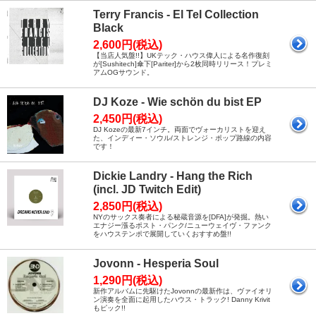
Terry Francis - El Tel Collection
Black
2,600円(税込)
【当店人気盤!!】UKテック・ハウス偉人による名作復刻
が[Sushitech]傘下[Pariter]から2枚同時リリース！プレミ
アムOGサウンド。
DJ Koze - Wie schön du bist EP
2,450円(税込)
DJ Kozeの最新7インチ。両面でヴォーカリストを迎え
た、インディー・ソウル/ストレンジ・ポップ路線の内容
です！
Dickie Landry - Hang the Rich
(incl. JD Twitch Edit)
2,850円(税込)
NYのサックス奏者による秘蔵音源を[DFA]が発掘。熱い
エナジー漲るポスト・パンク/ニューウェイヴ・ファンク
をハウステンポで展開していくおすすめ盤!!
Jovonn - Hesperia Soul
1,290円(税込)
新作アルバムに先駆けたJovonnの最新作は、ヴァイオリ
ン演奏を全面に起用したハウス・トラック! Danny Krivit
もピック!!