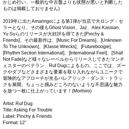
かじめ行い、一般的な中古盤よりも状態が悪いと判断した
ものは掲載しておりません)
2019年に出たAmaringoによる第1弾が当店で大ロング・セ
ラーとなり、その後もGhost Vision、Jaz、Alex Kassian、
Yu Suらのリリースが大好評を得てきた[Pinchy &
Friends]。その最新作は、[Music For Dreams]、[Unknown
To The Unknown]、[Klasse Wrecks]、[Futureboogie]、
[Rhythm Section International]、[International Feel]、[Shall
Not Fade]など様々なレーベルからリリースしてきたマンチ
ェスターのベテラン、Ruf Dugによるもの。ここでは、ズー
クやダブなどさまざまな要素を取り入れながらユニークで
冒険的なアプローチが光るバレアリック・ダンス・トラッ
クを展開。ちょっと掴みどころのないような不思議な魅力
を放つ一枚に仕上がっています！(Morihiro)
Artist: Ruf Dug
Title: Asking For Trouble
Label: Pinchy & Friends
Format: 12"