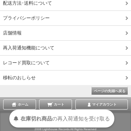
配送方法･送料について
プライバシーポリシー
店舗情報
再入荷通知機能について
レコード買取について
移転のおしらせ
ページの先頭へ戻る
ホーム
カート
マイアカウント
受け取る
通知を
再入荷
の
在庫切れ商品
表示切替 :
スマートフォン
|
PC版
2008 Lighthouse Records All Rights Reserved