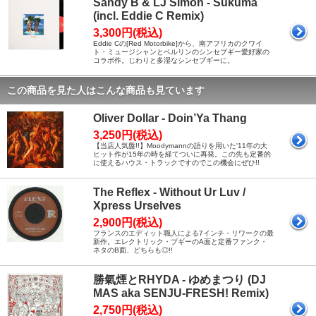
Sandy B & LJ Simon - Sukuma
(incl. Eddie C Remix)
3,300円(税込)
Eddie Cの[Red Motorbike]から、南アフリカのクワイ
ト・ミュージシャンとベルリンのシンセブギー愛好家の
コラボ作。じわりと多湿なシンセブギーに。
この商品を見た人はこんな商品も見ています
Oliver Dollar - Doin’Ya Thang
3,250円(税込)
【当店人気盤!!】Moodymannの語りを用いた'11年の大
ヒット作が15年の時を経てついに再発。この先も定番的
に使えるハウス・トラックですのでこの機会にぜひ!!
The Reflex - Without Ur Luv /
Xpress Urselves
2,900円(税込)
フランスのエディット職人による7インチ・リワークの最
新作。エレクトリック・ブギーのA面と定番ファンク・
ネタのB面、どちらも◎!!
勝氣煙とRHYDA - ゆめまつり (DJ
MAS aka SENJU-FRESH! Remix)
2,750円(税込)