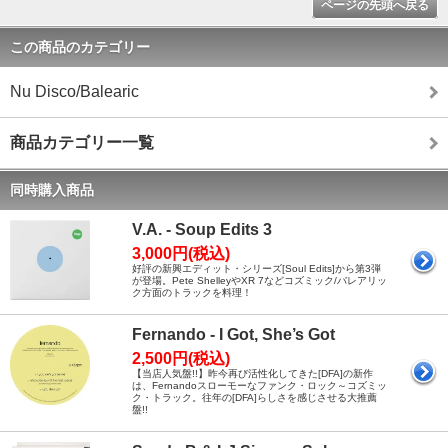
ページの先頭へ戻る
この商品のカテゴリー
Nu Disco/Balearic
商品カテゴリー一覧
同時購入商品
V.A. - Soup Edits 3
3,000円(税込)
好評の新興エディット・シリーズ[Soul Edits]から第3弾
が登場。Pete ShelleyやXR 7などコズミック/バレアリッ
ク方面のトラックを料理！
Fernando - I Got, She’s Got
2,500円(税込)
【当店人気盤!!】昨今再び活性化してきた[DFA]の新作
は、Fernandoスローモーなファンク・ロック～コズミッ
ク・トラック。往年の[DFA]らしさを感じさせる大推薦
盤!!