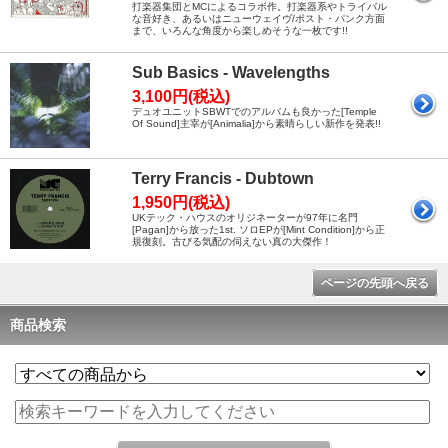
打楽器集団とMCによるコラボ作。打楽器系やトライバル
な音好き、あるいはニューウェイヴ/ポスト・パンク方面
まで、いろんな角度から楽しめそうな一枚です!!
Sub Basics - Wavelengths
3,100円(税込)
デュオユニットSBWTでのアルバムも良かった[Temple
Of Sound]主宰が[Animalia]から素晴らしい新作を発表!!
Terry Francis - Dubtown
1,950円(税込)
UKテック・ハウスのオリジネーターが97年に名門
[Pagan]から放った1st. ソロEPが[Mint Condition]から正
規復刻。古びる気配の伺えない真の大傑作！
ページの先頭へ戻る
商品検索