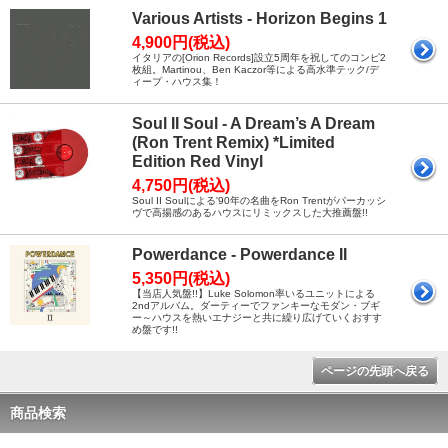
Various Artists - Horizon Begins 1
4,900円(税込)
イタリアの[Orion Records]設立5周年を祝してのコンピ2
枚組。Martinou、Ben Kaczor等による高水準テック/デ
ィープ・ハウス集！
Soul II Soul - A Dream’s A Dream
(Ron Trent Remix) *Limited
Edition Red Vinyl
4,750円(税込)
Soul II Soulによる'90年の名曲をRon Trentがパーカッシ
ヴで高揚感のあるハウスにリミックスした大推薦盤!!
Powerdance - Powerdance II
5,350円(税込)
【当店人気盤!!】Luke Solomon率いるユニットによる
2ndアルバム。ダーティーでファンキーなモダン・ブギ
ー～ハウスを熱いエナジーと共に繰り広げていくおすす
め盤です!!
ページの先頭へ戻る
商品検索