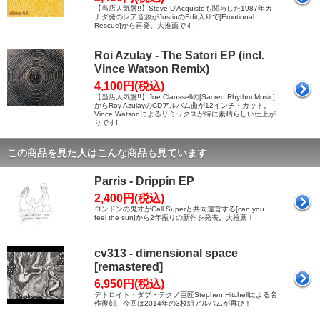
【当店人気盤!!】Steve D'Acquistoも関与した1987年カ
ナダ発のレア音源がJustinのEdit入りで[Emotional
Rescue]から再発。大推薦です!!
Roi Azulay - The Satori EP (incl.
Vince Watson Remix)
4,100円(税込)
【当店人気盤!!】Joe Claussellの[Sacred Rhythm Music]
からRoy AzulayのCDアルバム曲が12インチ・カット。
Vince Watsonによるリミックスが特に素晴らしい仕上が
りです!!
この商品を見た人はこんな商品も見ています
Parris - Drippin EP
2,400円(税込)
ロンドンの鬼才がCall Superと共同運営する[can you
feel the sun]から2年振りの新作を発表。大推薦！
cv313 - dimensional space
[remastered]
6,950円(税込)
デトロイト・ダブ・テクノ巨匠Stephen Hitchellによる名
作復刻、今回は2014年の3枚組アルバムが再び！