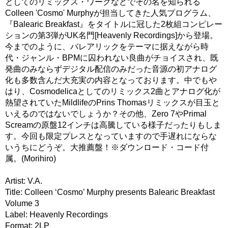
としてのリミックス・ワークなどでその名を知られる
Colleen 'Cosmo' Murphyが担当してきた人気プログラム、
『Balearic Breakfast』をタイトルに冠した2枚組コンピレー
ションの第3弾がUK名門[Heavenly Recordings]から登場。
今までのように、バレアリックをテーマに据えながら時
代・ジャンル・BPMに囚われない良曲がチョイスされ、既
発曲のみならずデジタル配信のみだった音源の初アナログ
化も多数含んだ大充実の内容となっております。中でもや
はり、Cosmodelicaとしてのリミックス2曲とアナログ化が
熱望されていたMildlifeのPrins Thomasリミックスが目玉と
いえるのではないでしょうか？その他、Zero 7やPrimal
Screamの原盤12インチは高騰している様子だったりもしま
す。今回も限定プレスとなっていますので手遅れにならな
いうちにどうぞ。大推薦盤！※ダウンロード・コード付
属。(Morihiro)
Artist: V.A.
Title: Colleen ‘Cosmo’ Murphy presents Balearic Breakfast
Volume 3
Label: Heavenly Recordings
Format: 2LP