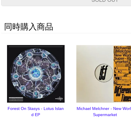
同時購入商品
Forest On Stasys - Lotus Islan
Michael Melchner - New Wor
d EP
Supermarket