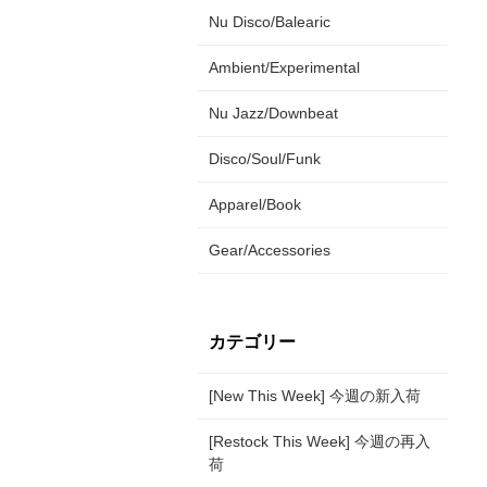
Nu Disco/Balearic
Ambient/Experimental
Nu Jazz/Downbeat
Disco/Soul/Funk
Apparel/Book
Gear/Accessories
カテゴリー
[New This Week] 今週の新入荷
[Restock This Week] 今週の再入
荷