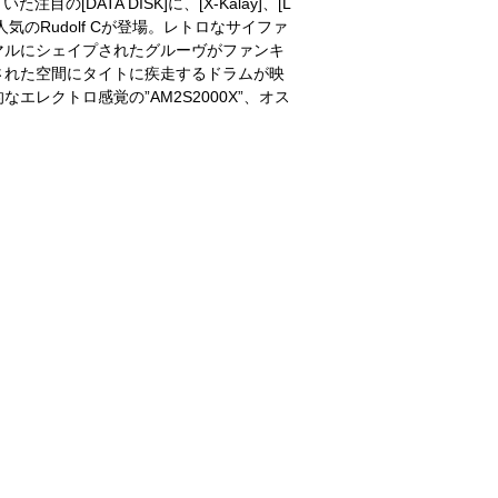
の[DATA DISK]に、[X-Kalay]、[L
リリースで人気のRudolf Cが登場。レトロなサイファ
マルにシェイプされたグルーヴがファンキ
された空間にタイトに疾走するドラムが映
イト的なエレクトロ感覚の”AM2S2000X”、オス