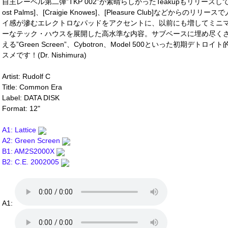
自主レーベル第二弾”TKP 002”が素晴らしかったTeakupもリリースしていた注目
ost Palms]、[Craigie Knowes]、[Pleasure Club]などからの
イ感が滲むエレクトロなパッドをアクセントに、以前にも増してミニ
ーなテック・ハウスを展開した高水準な内容。サブベースに埋め尽く
える”Green Screen”、Cybotron、Model 500といった初期デトロ
スメです！(Dr. Nishimura)
Artist: Rudolf C
Title: Common Era
Label: DATA DISK
Format: 12"
A1: Lattice
A2: Green Screen
B1: AM2S2000X
B2: C.E. 2002005
A1: