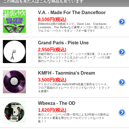
この商品を見た人はこんな商品も見ています
V.A. - Made For The Dancefloor
8,100円(税込)
[Glitterbox]発の3枚組コンピ。Dave Lee、Crackazat、
Lovebirds、The Reflexなど豪華メンツが一堂に会したソ
ウルフル・ハウス～モダン・ブギー集です!!
Grand Paris - Piste Une
2,550円(税込)
詳細不明のハンドスタンプ・シリーズ第1弾。フィルター
使いでメランコリックに仕上がったディープ・ハウス路
線のシークレット・ウェポン！
KMFH - Taormina's Dream
3,500円(税込)
デトロイトのKyle HallがKMFH名義で新作をリリース。
フロア直結のストレートでソリッドなハウス・トラック
を披露!!
Wbeeza - The OD
1,620円(税込)
南ロンドン・シーンの第一世代による3年振りの新作は、
デトロイト要素を帯びたクールでソリッドなハウス
集！！