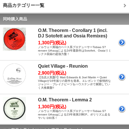
商品カテゴリー一覧
同時購入商品
O.M. Theorem - Corollary 1 (incl.
DJ Sotofett and Ossia Remixes)
1,300円(税込)
ノルウェー異端のベース系プロデューサーTobias S?
rensen Urhaugによる24年最新作はSotofett、Ossiaリミ
ックス収録の超強力盤！
Quiet Village - Reunion
2,900円(税込)
【当店人気盤!!】Matt Edwards & Joel Martin = Quiet
Villageが16年振りの新作を発表。エレガントで叙情的な
ジャジー・ブレイクビーツをハウステンポで展開してい
く大推薦盤!!
O.M. Theorem - Lemma 2
1,300円(税込)
ノルウェー異端のベース系プロデューサーTobias S?
rensen Urhaugによる23年発第2弾EP。ポリリズム走る
ヤバい160系！