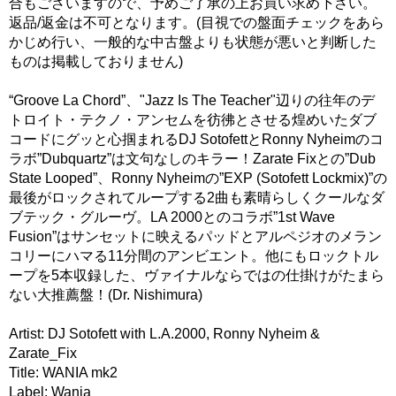
合もございますので、予めご了承の上お買い求め下さい。
返品/返金は不可となります。(目視での盤面チェックをあら
かじめ行い、一般的な中古盤よりも状態が悪いと判断した
ものは掲載しておりません)
“Groove La Chord”、"Jazz Is The Teacher"辺りの往年のデ
トロイト・テクノ・アンセムを彷彿とさせる煌めいたダブ
コードにグッと心掴まれるDJ SotofettとRonny Nyheimのコ
ラボ”Dubquartz”は文句なしのキラー！Zarate Fixとの”Dub
State Looped”、Ronny Nyheimの”EXP (Sotofett Lockmix)”の
最後がロックされてループする2曲も素晴らしくクールなダ
ブテック・グルーヴ。LA 2000とのコラボ”1st Wave
Fusion”はサンセットに映えるパッドとアルペジオのメラン
コリーにハマる11分間のアンビエント。他にもロックトル
ープを5本収録した、ヴァイナルならではの仕掛けがたまら
ない大推薦盤！(Dr. Nishimura)
Artist: DJ Sotofett with L.A.2000, Ronny Nyheim &
Zarate_Fix
Title: WANIA mk2
Label: Wania