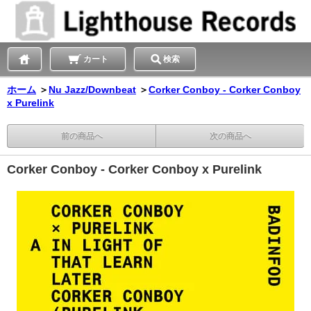
カート
検索
ホーム
＞
Nu Jazz/Downbeat
＞
Corker Conboy - Corker Conboy
x Purelink
前の商品へ
次の商品へ
Corker Conboy - Corker Conboy x Purelink