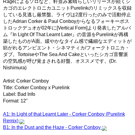
Rageによるソロなど、軒並み素晴らしいリリースが続くシ
カゴのエレクトロニカユニットPurelinkのリミックスを収録
している見逃し厳禁盤。ライヴは2度行ったのみで活動停止
したAdrian Corker & Paul Conboyからなるフォーキーポス
トロックデュオが02年に[Vertical Form]より発表したアルバ
ム『In Light Of That Learnt Later』の音源をPurelinkが再構
築したものがA面。緩やかなタイム感で繊細なエディットが
紡がれるアンビエント・シネマティカ/フォークトロニカ・
ダブ。TortoiseやThe Sea And Cakeといったシカゴ音響派
の空気感が呼び覚まされる好盤、オススメです。(Dr.
Nishimura)
Artist: Corker Conboy
Title: Corker Conboy x Purelink
Label: Bad Info
Format: 12"
A1: In Light of that Learnt Later - Corker Conboy (Purelink
Remix)
B1: In the Dust and the Haze - Corker Conboy