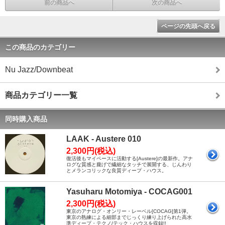
前の商品へ
次の商品へ
ページの先頭へ戻る
この商品のカテゴリー
Nu Jazz/Downbeat
商品カテゴリー一覧
同時購入商品
LAAK - Austere 010
2,300円(税込)
復活後もマイペースに活動する[Austere]の最新作。アナ
ログな質感と朧げで繊細なタッチで展開する、じんわり
とメランコリックな良質ディープ・ハウス。
Yasuharu Motomiya - COCAG001
2,300円(税込)
東京のアナログ・オンリー・レーベル[COCAG]第1弾。
東京の熟練による細部までじっくり練り上げられた高水
準ディープ・テクノ/テック・ハウスを収録!!