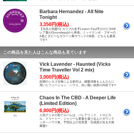
Barbara Hernandez - All Nite
Tonight
3,350円(税込)
【当店人気盤!!】カリブの名手Leston Paul手がけた'84年
レア盤が[Soundway]から再発。ミッドテンポ・ブギーの
A面とダビーなガラージ風サウンドのB面、どちらも最高
です!!
この商品を見た人はこんな商品も見ています
Vick Lavender - Haunted (Vicks
Time Traveller Vol 2 mix)
3,000円(税込)
好調のシカゴ古株による新作は、鍵盤演奏をふんだんに
用いたフュージョン・ハウス。抗い難い抜群の内容です!!
Chaos In The CBD - A Deeper Life
(Limited Edition)
6,800円(税込)
人気デュオの初アルバムは、バレアリック、トロピカ
ル、ドリーミー、ジャジーな要素を盛り込んだダウンテ
ンポ～ハウス集。予想以上の充実度・完成度が光る大推
薦盤!!