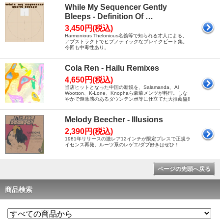
While My Sequencer Gently
Bleeps - Definition Of …
3,450円(税込)
Harmonious Thelonious名義等で知られる才人による、
アブストラクトでヒプノティックなブレイクビート集。
今回も中毒性あり。
Cola Ren - Hailu Remixes
4,650円(税込)
当店ヒットとなった中国の新鋭を、Salamanda、Al
Wootton、K-Lone、Knophaら豪華メンツが料理。しな
やかで遊泳感のあるダウンテンポ等に仕立てた大推薦盤!!
Melody Beecher - Illusions
2,390円(税込)
1981年リリースの激レア12インチが限定プレスで正規ラ
イセンス再発。ルーツ系のレゲエ/ダブ好きはぜひ！
ページの先頭へ戻る
商品検索