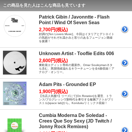
この商品を見た人はこんな商品も見ています
Patrick Gibin / Javonntte - Flash
Point / Wind Of Seven Seas
2,700円(税込)
好調の[Ten Lovers Music]、今回はイタリアとデトロイト
の気鋭がそれぞれ温かみと彩りのあるフュージョン路線
を披露！
Unknown Artist - Tooflie Edits 006
2,600円(税込)
東欧発エディット専科の最新作。Omar Souleymanネタ
も含む、異国情緒溢れるキラーチューンを全4曲収録！ア
ナログ・オンリー。
Adam Pits - Grounded EP
1,900円(税込)
【当店人気盤!!】リーズにて[On Rotation]を運営、トラ
ンス/プログレッシヴ新時代を牽引する敏腕アクトがブリ
ストル[space lab]から。Kondukuリミックス収録！
Cumbia Moderna De Soledad -
Crees Que Soy Sexy (JD Twitch /
Jonny Rock Remixes)