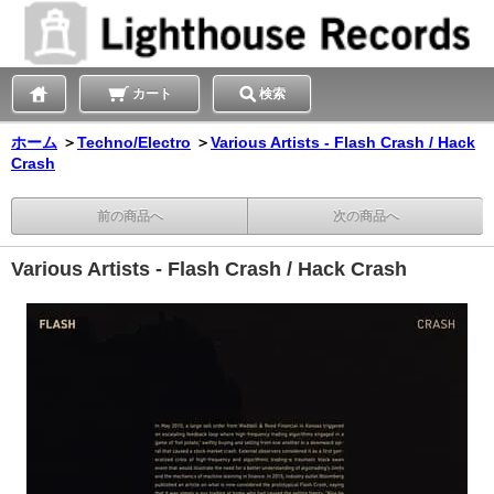
カート
検索
ホーム
＞
Techno/Electro
＞
Various Artists - Flash Crash / Hack
Crash
前の商品へ
次の商品へ
Various Artists - Flash Crash / Hack Crash