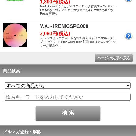
1,890円(税込)
Rod Stewartによるディスコ・ロック古典"Do Ya Think
I'm Sexy?"のクンビア・カヴァーをJD TwitchとJonny
Rockが料理。
V.A. - IRENICSPC008
2,090円(税込)
メランコリックなムードを漂わせた現行ミニマル・ダ
ブ・ハウス。Roger Gerressen主宰[Irenic]のコンピ・シ
リーズ最新作。
ページの先頭へ戻る
商品検索
メルマガ登録・解除