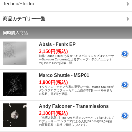
Techno/Electro
商品カテゴリー一覧
同時購入商品
Absis - Fenix EP
3,150円(税込)
前作”Found Ritual”も良かったスパニッシュプロデューサ
ーSalvador Corominaによるディープ・テクノユニット
の[Hivern Discs]発第二弾。
Marco Shuttle - MSP01
1,900円(税込)
イタリアン・テクノ作家の重要な一角、Marco Shuttleが
ダンスフロアにフォーカスした自作専門レーベルを新た
に発足、第1弾が登場。
Andy Falconer - Transmissions
2,100円(税込)
【当店人気盤!!】The Orb初期メンバーとして知られるプ
ロデューサー/エンジニアによる人気の95年発EPが待望
の正規再発！非常に素晴らしいです。