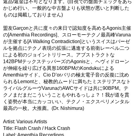
返品/返金は不可となります。(目視での盤面チェックをあら
かじめ行い、一般的な中古盤よりも状態が悪いと判断した
ものは掲載しておりません)
盟友Garçonと共に度々の来日で認知度を高めるAgonis主催
の[Amenthia Recordings]、スローモーテクノ最高峰Varuna
が主催する[A Walking Contradiction]というスイスはバーゼ
ルを拠点にテクノ表現の拡張に邁進する前衛レーベル二つ
による初のジョイントリリース。アブストラクトな
142BPMテックステッパーズのAgonisと、ヘヴィドローン
が伸縮を繰り広げる異形160BPMのKondukuによる
Amenthiaサイド。Cio D’orバリの極太電子音の反復に沈め
られるLemontと、秘教的ムードに満ちたミステリアスなト
ライバルグルーヴVarunaのAWCサイドは共に90BPM。テ
クノまだまだこういうこともやれるっしょ？！我が道を貫
く姿勢が本当にカッコいい、テクノ・エクスペリメンタル
最高の一枚。大推薦。(Dr. Nishimura)
Artist: Various Artists
Title: Flash Crash / Hack Crash
Label: Amenthia Recordings