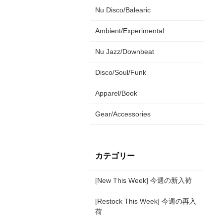
Nu Disco/Balearic
Ambient/Experimental
Nu Jazz/Downbeat
Disco/Soul/Funk
Apparel/Book
Gear/Accessories
カテゴリー
[New This Week] 今週の新入荷
[Restock This Week] 今週の再入
荷