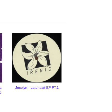
a
Jocelyn - Latuhalat EP PT.1
D