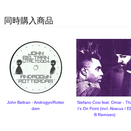
同時購入商品
John Beltran - Androgyn/Rotter
Stefano Cosi feat. Omar - Th
dam
t's On Point (incl. Abacus / E
B Remixes)