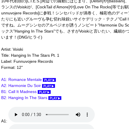
10年代初頭の[L.I.E.S.]周辺での躍動にはじまり、[Delsin]や[Bassian
ランスのVoiskiが、[CockTail d'Amore]や[Love On The Rocks]等でお
unnuvojere Records]に参戦！シンセパッドが渦巻く、極彩色のディープ・
たりにも近いグルーヴも孕む切れ味鋭いサイケデリック・テクノ"Call It
ですね。ムーグシンセのアルペジオが誘うノンビート"Harmonie Du 
ックス"Hanging In The Stars"でも、さすがVoiskiと言いた
います！(DNG/ヒライ)
Artist: Voiski
Title: Hanging In The Stars Pt. 1
Label: Funnuvojere Records
Format: 12"
A1: Romance Mentale
A2: Harmonie Du Soir
B1: Call It Madness
B2: Hanging In The Stars
A1: