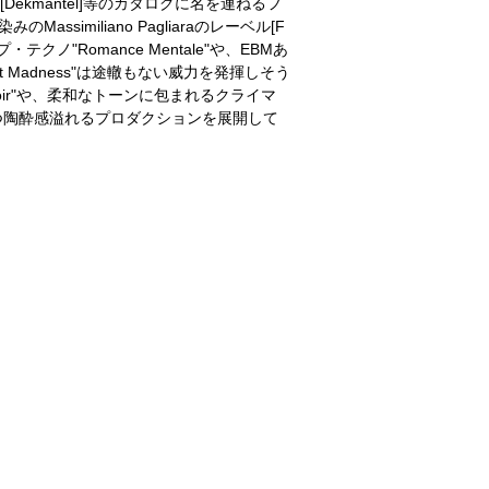
i]、[Dekmantel]等のカタログに名を連ねるフ
馴染みのMassimiliano Pagliaraのレーベル[F
テクノ"Romance Mentale"や、EBMあ
 Madness"は途轍もない威力を発揮しそう
Soir"や、柔和なトーンに包まれるクライマ
い、繊細かつ陶酔感溢れるプロダクションを展開して