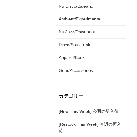
Nu Disco/Balearic
Ambient/Experimental
Nu Jazz/Downbeat
Disco/Soul/Funk
Apparel/Book
Gear/Accessories
カテゴリー
[New This Week] 今週の新入荷
[Restock This Week] 今週の再入
荷