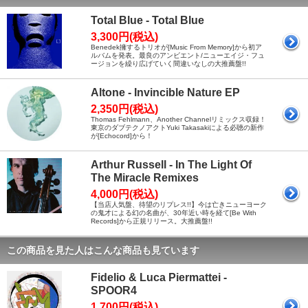
Total Blue - Total Blue
3,300円(税込)
Benedek擁するトリオが[Music From Memory]から初ア
ルバムを発表。最良のアンビエント/ニューエイジ・フュ
ージョンを繰り広げていく間違いなしの大推薦盤!!
Altone - Invincible Nature EP
2,350円(税込)
Thomas Fehlmann、Another Channelリミックス収録！
東京のダブテクノアクトYuki Takasakiによる必聴の新作
が[Echocord]から！
Arthur Russell - In The Light Of
The Miracle Remixes
4,000円(税込)
【当店人気盤、待望のリプレス!!】今は亡きニューヨーク
の鬼才による幻の名曲が、30年近い時を経て[Be With
Records]から正規リリース。大推薦盤!!
この商品を見た人はこんな商品も見ています
Fidelio & Luca Piermattei -
SPOOR4
1,700円(税込)