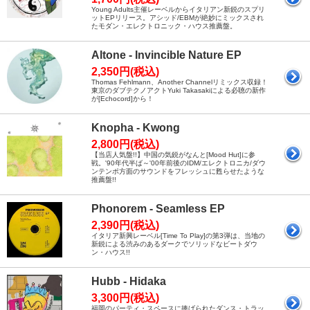
Young Adults主催レーベルからイタリアン新鋭のスプリ
ットEPリリース。アシッド/EBMが絶妙にミックスされ
たモダン・エレクトロニック・ハウス推薦盤。
Altone - Invincible Nature EP
2,350円(税込)
Thomas Fehlmann、Another Channelリミックス収録！
東京のダブテクノアクトYuki Takasakiによる必聴の新作
が[Echocord]から！
Knopha - Kwong
2,800円(税込)
【当店人気盤!!】中国の気鋭がなんと[Mood Hut]に参
戦。'90年代半ば～'00年前後のIDM/エレクトロニカ/ダウ
ンテンポ方面のサウンドをフレッシュに甦らせたような
推薦盤!!
Phonorem - Seamless EP
2,390円(税込)
イタリア新興レーベル[Time To Play]の第3弾は、当地の
新鋭による渋みのあるダークでソリッドなビートダウ
ン・ハウス!!
Hubb - Hidaka
3,300円(税込)
福岡のパーティ・スペースに捧げられたダンス・トラッ