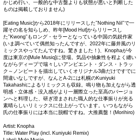
かじめ行い、一般的な中古盤よりも状態が悪いと判断した
ものは掲載しておりません)
[Eating Music]から2018年にリリースした"Nothing Nil"で一
躍その名を知らしめ、昨年[Mood Hut]からリリースし
た"Kwong"もロング・セラーとなっている中国の気鋭作家
(いま調べていて偶然知ったんですが、2022年に藤井風のリ
ミックスやってたんですね。驚きました！)、Knophaが今
度は東京の[Mule Musiq]に登場。気品や抽象性を程よく纏い
ながらディープで瑞々しいアンビエント・ダンス・トラッ
ク～ノンビートを描出していくオリジナル3曲だけですでに
間違いなしですが、なんとA-2には札幌のKuniyuki
Takahashiによるリミックスも収録。鳴り物も加えながら透
明感・立体感・没入感がより一層際立った至高のバージョ
ンへと料理した、研ぎ澄まされた職人的な仕事振りが光る
素晴らしいリミックスに仕上がっています。いつもながら
氏の仕事振りには本当に脱帽ですね。大推薦盤！(Morihiro)
Artist: Knopha
Title: Water Play (incl. Kuniyuki Remix)
Label: Mule Musiq