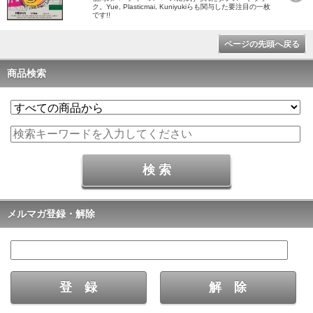
ク。Yue, Plasticmai, Kuniyukiらも関与した要注目の一枚
です!!
ページの先頭へ戻る
商品検索
メルマガ登録・解除