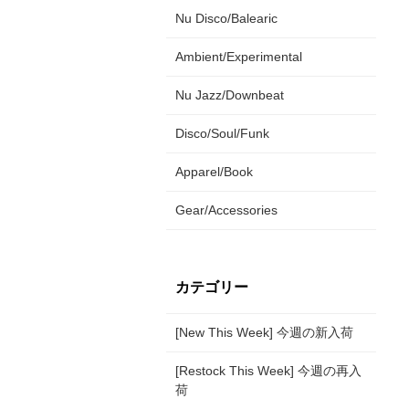
Nu Disco/Balearic
Ambient/Experimental
Nu Jazz/Downbeat
Disco/Soul/Funk
Apparel/Book
Gear/Accessories
カテゴリー
[New This Week] 今週の新入荷
[Restock This Week] 今週の再入
荷