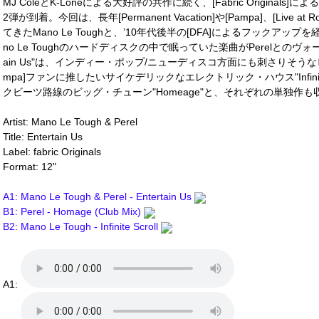
MJ ColeとK-Loneによる大好評の共作に続く、[Fabric Origin
2弾が到着。今回は、長年[Permanent Vacation]や[Pampa]、[Live a
てきたMano Le Toughと、’10年代後半の[DFA]によるフックアップ
no Le Toughのハードディスクの中で眠っていた楽曲がPerelとのヴォ
ain Us"は、インディー・ポップ/ニューディスコ方面にも刺さりそう
mpa]ファンに推したいサイケデリックなエレクトリック・ハウス"Infinit
クビーツ路線のビッグ・チューン"Homeage"と、それぞれの単独作も収
Artist: Mano Le Tough & Perel
Title: Entertain Us
Label: fabric Originals
Format: 12"
A1: Mano Le Tough & Perel - Entertain Us
B1: Perel - Homage (Club Mix)
B2: Mano Le Tough - Infinite Scroll
A1: