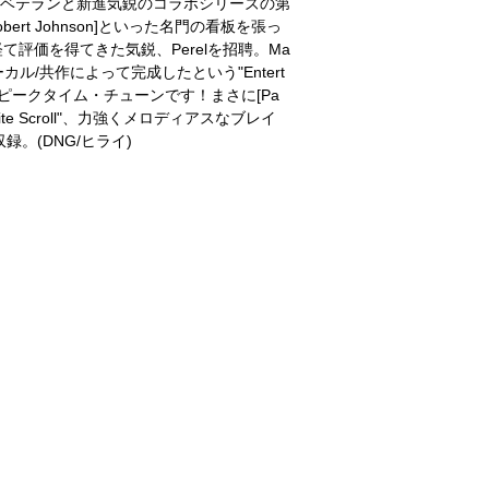
als]によるベテランと新進気鋭のコラボシリーズの第
t Robert Johnson]といった名門の看板を張っ
を経て評価を得てきた気鋭、Perelを招聘。Ma
ーカル/共作によって完成したという"Entert
なピークタイム・チューンです！まさに[Pa
e Scroll"、力強くメロディアスなブレイ
録。(DNG/ヒライ)