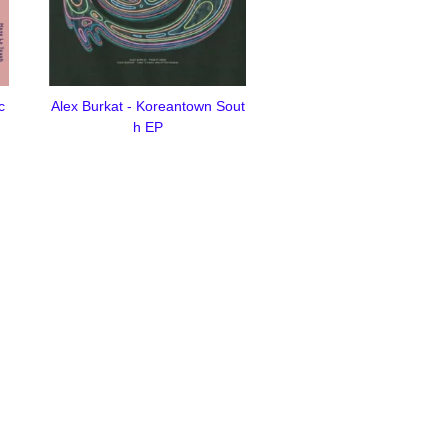
c
Alex Burkat - Koreantown Sout
h EP