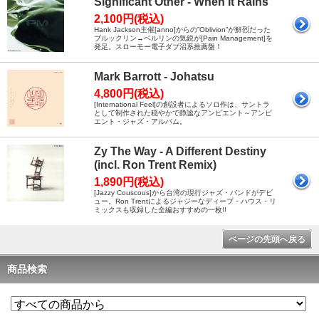
Significant Other - When It Rains
2,100円(税込)
Hank Jackson主催[anno]からの”Oblivion”が鮮烈だった
ブルックリン→ベルリンの気鋭が[Pain Management]を
発足。スローモー電子ダブ沼系推薦盤！
Mark Barrott - Johatsu
4,800円(税込)
[International Feel]の創設者によるソロ作は、サントラ
として制作された穏やかで静謐なアンビエント～アンビ
エント・ジャズ・アルバム。
Zy The Way - A Different Destiny
(incl. Ron Trent Remix)
1,890円(税込)
[Jazzy Couscous]から台湾の現行ジャズ・バンドがデビ
ュー。Ron Trentによるジャジーなディープ・ハウス・リ
ミックスも収録した全編おすすめの一枚!!
ページの先頭へ戻る
商品検索