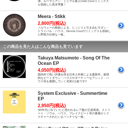
弾。ルーマニアン・ミニマル要人Cristi Consリミックス
も収録した高水準盤！
Meera - Stikk
2,800円(税込)
ノルウェーの新鋭による、じっくりと引き込むモダン・
トライバル・ハウス。Dennis Cruzのリミックスも収録し
た即戦力仕様な一枚。
この商品を見た人はこんな商品も見ています
Takuya Matsumoto - Song Of The
Ocean EP
4,050円(税込)
国内外で高い評価を得る日本人作家による最新作。叙情
的なビートダウン・ハウスやダーティーなアシッド・ハ
ウス等を展開していく充実の1枚です!!
System Exclusive - Summertime
EP
2,950円(税込)
'90年代に出ていたと思われるレア盤が正規再発。ストリ
ート・ソウル、ハウス、ブレイクビート等の要素がミク
スチャーされたいまバッチリな一枚。