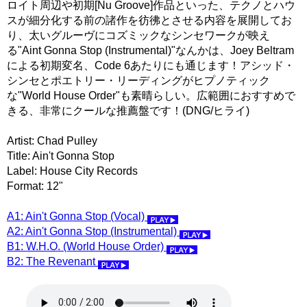
ロイト周辺や初期[Nu Groove]作品といった、テクノとハウ
スが細分化する前の諸作を彷彿とさせる内容を展開してお
り、太いグルーヴにコズミックなシンセワークが映え
る"Aint Gonna Stop (Instrumental)"なんかは、Joey Beltram
による初期変名、Code 6あたりにも通じます！アシッド・
シンセとポエトリー・リーディングがヒプノティック
な"World House Order"も素晴らしい。広範囲におすすめで
きる、非常にクールな推薦盤です！(DNG/ヒライ)
Artist: Chad Pulley
Title: Ain't Gonna Stop
Label: House City Records
Format: 12"
A1: Ain't Gonna Stop (Vocal)
A2: Ain't Gonna Stop (Instrumental)
B1: W.H.O. (World House Order)
B2: The Revenant