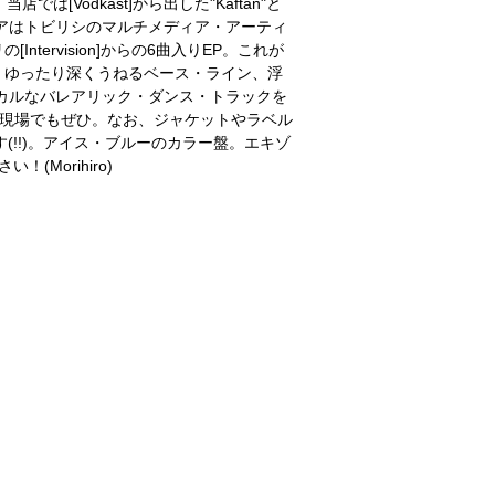
、当店では[Vodkast]から出した"Kaftan"と
得たジョージアはトビリシのマルチメディア・アーティ
リの[Intervision]からの6曲入りEP。これが
、ゆったり深くうねるベース・ライン、浮
カルなバレアリック・ダンス・トラックを
、現場でもぜひ。なお、ジャケットやラベル
です(!!)。アイス・ブルーのカラー盤。エキゾ
Morihiro)