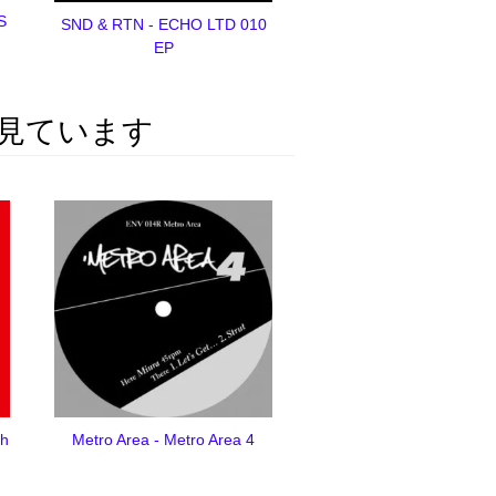
S
SND & RTN - ECHO LTD 010
EP
見ています
th
Metro Area - Metro Area 4