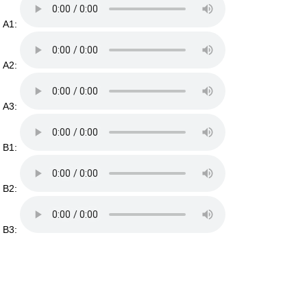
A1:
A2:
A3:
B1:
B2:
B3: