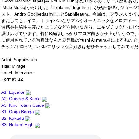
[Good Morning Tapes]や[Not Nut Fun]あたりからのリリース歴もあり
[Mule Musiq]から出した『Exploring Together』が好評を
スト、Andro GogibedashviliことSaphileaum。今回は、フランスはパ
またしてもナイス。トライバルなリズムやオーガニックなメロディー
遊感や神秘性を帯びた上モノなどを用いながら、エキゾチック/トロピ
繰り広げています。特にB面はしっかりフロア向きな仕上がりなので
に使用されている写真はなんと鹿児島のYushi Arimura君によるもの
チック/トロピカル/バレアリックな音好きはぜひチェックしてみてください！(
Artist: Saphileaum
Title: Mirage
Label: Intervision
Format: 12"
A1: Equator
A2: Guecko & Koala
A3: Kind Totem Guide
B1: Ooga Booga
B2: Kakadu
B3: Natural High