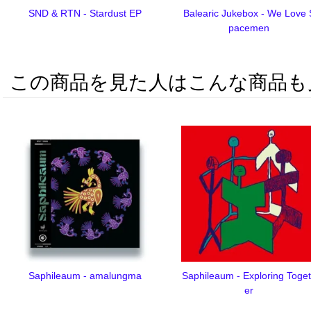
SND & RTN - Stardust EP
Balearic Jukebox - We Love 
pacemen
この商品を見た人はこんな商品も
Saphileaum - amalungma
Saphileaum - Exploring Toge
er