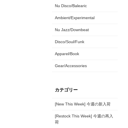
Nu Disco/Balearic
Ambient/Experimental
Nu Jazz/Downbeat
Disco/Soul/Funk
Apparel/Book
Gear/Accessories
カテゴリー
[New This Week] 今週の新入荷
[Restock This Week] 今週の再入
荷