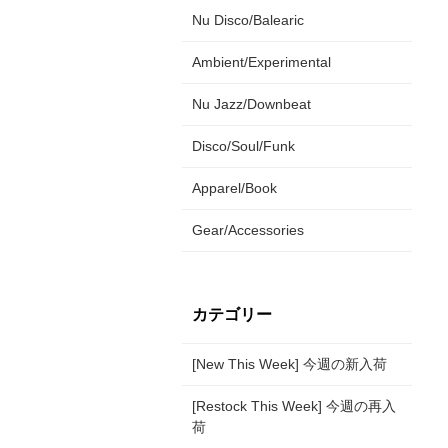
Nu Disco/Balearic
Ambient/Experimental
Nu Jazz/Downbeat
Disco/Soul/Funk
Apparel/Book
Gear/Accessories
カテゴリー
[New This Week] 今週の新入荷
[Restock This Week] 今週の再入
荷