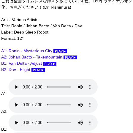
これは全曲タイムレスな輝きを放っていますね。180g ヴァイナルオ
化。お急ぎください！(Dr. Nishimura)
Artist:Various Artists
Title: Ronin / Johan Bacto / Van Delta / Dav
Label: Deep Sleep Robot
Format: 12"
A1: Ronin - Mysterious City
A2: Johan Bacto - Takemountain
B1: Van Delta - Adjust
B2: Dav - Flight
A1:
A2:
B1: