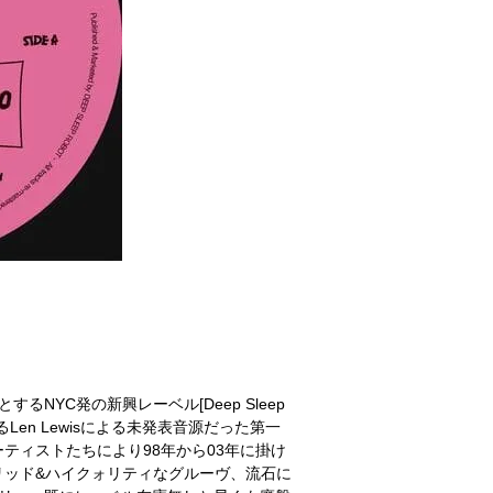
るNYC発の新興レーベル[Deep Sleep
Len Lewisによる未発表音源だった第一
ティストたちにより98年から03年に掛け
リッド&ハイクォリティなグルーヴ、流石に